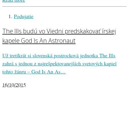
Podujatie
The Ills budú vo Viedni predskakovať írskej
kapele God Is An Astronaut
Už tretíkrát si slovenská postrocková jednotka The Ills
zahrá s jednou z najrešpektovanejších svetových kapiel
tohto žánru – God Is An As…
16/10/2015