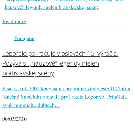
Read more
Podujatie
Leporelo pokračuje v oslavách 15. výročia.
Pozýva si „hauzové“ legendy nielen
bratislavskej scény
Písal sa rok 2001 kedy sa na programe vtedy ešte U.Club-u
(dnešný SubClub) objavila prvá akcia Leporelo. Prinášala
zvuk minimalu, dubtech…
06/03/2016