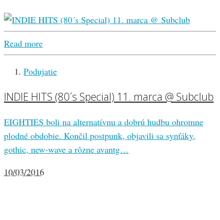
Read more
Podujatie
INDIE HITS (80´s Special) 11. marca @ Subclub
EIGHTIES boli na alternatívnu a dobrú hudbu ohromne
plodné obdobie. Končil postpunk, objavili sa synťáky,
gothic, new-wave a rôzne avantg…
10/03/2016