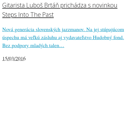
Gitarista Luboš Brtáň prichádza s novinkou
Steps Into The Past
Nová generácia slovenských jazzmanov. Na jej stúpajúcom
úspechu má veľkú zásluhu aj vydavateľstvo Hudobný fond.
Bez podpory mladých talen…
15/03/2016