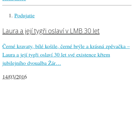
Podujatie
Laura a její tygři oslaví v LMB 30 let
Černé kravaty, bílé košile, černé brýle a krásná zpěvačka –
Laura a její tygři oslaví 30 let své existence křtem
jubilejního dvoualba Žár…
14/03/2016