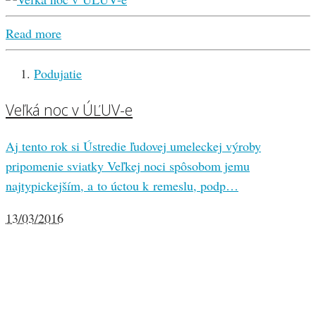
Read more
Podujatie
Veľká noc v ÚĽUV-e
Aj tento rok si Ústredie ľudovej umeleckej výroby
pripomenie sviatky Veľkej noci spôsobom jemu
najtypickejším, a to úctou k remeslu, podp…
13/03/2016