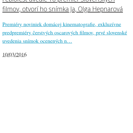
filmov, otvorí ho snímka Ja, Olga Hepnarová
Premiéry noviniek domácej kinematografie, exkluzívne
predpremiéry čerstvých oscarových filmov, prvé slovenské
uvedenia snímok ocenených n…
10/03/2016