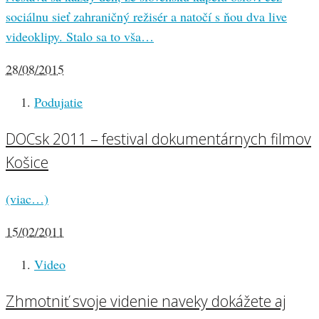
sociálnu sieť zahraničný režisér a natočí s ňou dva live
videoklipy. Stalo sa to vša…
28/08/2015
Podujatie
DOCsk 2011 – festival dokumentárnych filmov
Košice
(viac…)
15/02/2011
Video
Zhmotniť svoje videnie naveky dokážete aj