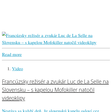
Read more
Video
Francúzsky režisér a zvukár Luc de La Selle na
Slovensku – s kapelou Mofokiller natočil
videoklipy
Nestáva sa každý deň, že slovenskú kapelu osloví cez