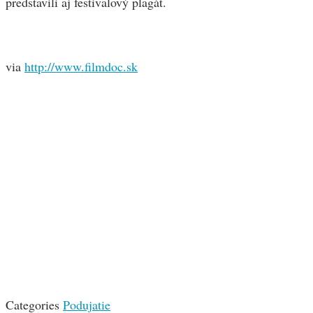
predstavili aj festivalový plagát.
via
http://www.filmdoc.sk
Categories
Podujatie