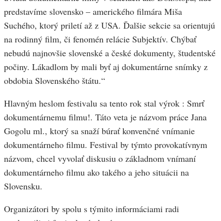
predstavíme slovensko – amerického filmára Miša
Suchého, ktorý priletí až z USA. Ďalšie sekcie sa orientujú
na rodinný film, či fenomén relácie Subjektív. Chýbať
nebudú najnovšie slovenské a české dokumenty, študentské
počiny. Lákadlom by mali byť aj dokumentárne snímky z
obdobia Slovenského štátu.“
Hlavným heslom festivalu sa tento rok stal výrok : Smrť
dokumentárnemu filmu!. Táto veta je názvom práce Jana
Gogolu ml., ktorý sa snaží búrať konvenčné vnímanie
dokumentárneho filmu. Festival by týmto provokatívnym
názvom, chcel vyvolať diskusiu o základnom vnímaní
dokumentárneho filmu ako takého a jeho situácii na
Slovensku.
Organizátori by spolu s týmito informáciami radi