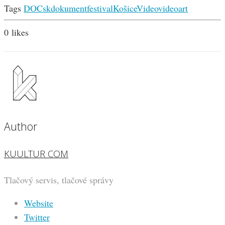
Tags
DOCsk
dokument
festival
Košice
Video
videoart
0
likes
Author
KUULTUR COM
Tlačový servis, tlačové správy
Website
Twitter