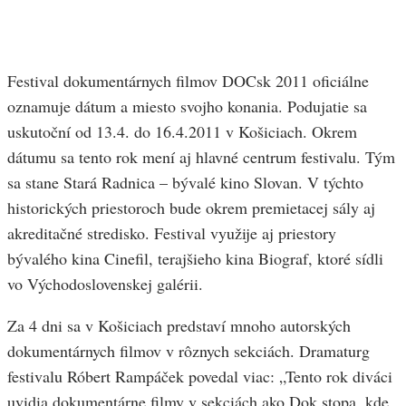
Festival dokumentárnych filmov DOCsk 2011 oficiálne
oznamuje dátum a miesto svojho konania. Podujatie sa
uskutoční od 13.4. do 16.4.2011 v Košiciach. Okrem
dátumu sa tento rok mení aj hlavné centrum festivalu. Tým
sa stane Stará Radnica – bývalé kino Slovan. V týchto
historických priestoroch bude okrem premietacej sály aj
akreditačné stredisko. Festival využije aj priestory
bývalého kina Cinefil, terajšieho kina Biograf, ktoré sídli
vo Východoslovenskej galérii.
Za 4 dni sa v Košiciach predstaví mnoho autorských
dokumentárnych filmov v rôznych sekciách. Dramaturg
festivalu Róbert Rampáček povedal viac: „Tento rok diváci
uvidia dokumentárne filmy v sekciách ako Dok.stopa, kde