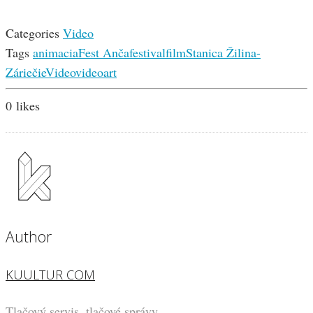
Categories
Video
Tags
animacia
Fest Anča
festival
film
Stanica Žilina-
Záriečie
Video
videoart
0
likes
Author
KUULTUR COM
Tlačový servis, tlačové správy