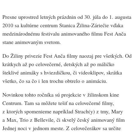
Presne uprostred letných prázdnin od 30. júla do 1. augusta
2010 sa kultúrne centrum Stanica Žilina-Záriečie vďaka
medzinárodnému festivalu animovaného filmu Fest Anča
stane animovaným svetom.
Do Žiliny privezie Fest Anča filmy naozaj pre všetkých. Od
krátkych až po celovečerné, detských až po máličko
šteklivé animáky s hviezdičkou, či videoklipov, skrátka
všetko, čo sa čo i len trochu obtrelo o animáciu.
Novinkou tohto ročníka sú projekcie v žilinskom kine
Centrum. Tam sa môžete tešiť na celovečerné filmy,
z ktorých spomenieme napríklad Strach(y) z tmy, Mary
a Max, Trio z Bellevile, či skvelý český animovaný film
Jednej noci v jednom meste. Z celovečerákov sa určite