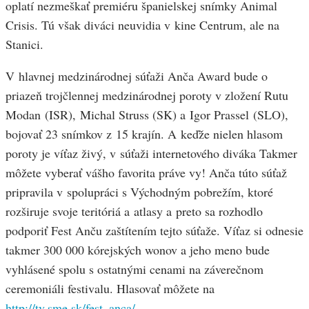
oplatí nezmeškať premiéru španielskej snímky Animal
Crisis. Tú však diváci neuvidia v kine Centrum, ale na
Stanici.
V hlavnej medzinárodnej súťaži Anča Award bude o
priazeň trojčlennej medzinárodnej poroty v zložení Rutu
Modan (ISR), Michal Struss (SK) a Igor Prassel (SLO),
bojovať 23 snímkov z 15 krajín. A keďže nielen hlasom
poroty je víťaz živý, v súťaži internetového diváka Takmer
môžete vyberať vášho favorita práve vy! Anča túto súťaž
pripravila v spolupráci s Východným pobrežím, ktoré
rozširuje svoje teritóriá a atlasy a preto sa rozhodlo
podporiť Fest Anču zaštítením tejto súťaže. Víťaz si odnesie
takmer 300 000 kórejských wonov a jeho meno bude
vyhlásené spolu s ostatnými cenami na záverečnom
ceremoniáli festivalu. Hlasovať môžete na
http://tv.sme.sk/fest_anca/