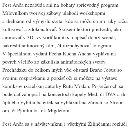
Fest Anča nezabúda ani na bohatý sprievodný program.
Milovníkom tvorivej zábavy ulahodí workshopmi
a dielňami od výmyslu sveta, kde sa môžu čo im ruky ráčia
kultivovať a zdokonaľovať. Skúsení lektori predvedú, ako
animovať v 3D, vytvoriť komiks, napísať dobrý scenár,
nakresliť animovaný film, či rozpohybovať fotografiu.
V špeciálnom vydaní Pecha Kucha Ancha vypláva na
povrch všeličo zo zákulisia animátorských svetov.
Prechádzku do celkom iných vôd obstará Braňo Jobus so
svojimi rozprávkami a popásť oči si môžete na výstave
komiksov izraelskej autorky Rutu Modan. Po večeroch sa
bude dať zahopsať na koncertoch kapely Med, či DVA a do
úplného vybitia bateriek sa vyblázniť na žúroch so Stroon-
om, či Pjonim & Ink Migdetom.
Fest Anča sa s návštevníkmi i všetkými Žilinčanmi rozlúči