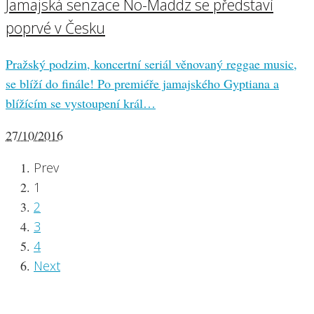
Jamajská senzace No-Maddz se představí
poprvé v Česku
Pražský podzim, koncertní seriál věnovaný reggae music,
se blíží do finále! Po premiéře jamajského Gyptiana a
blížícím se vystoupení král…
27/10/2016
Prev
1
2
3
4
Next