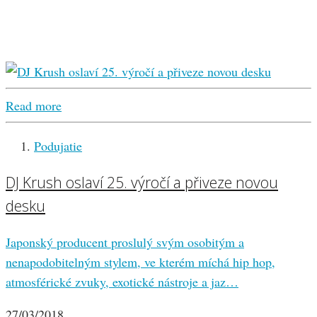
Read more
Podujatie
DJ Krush oslaví 25. výročí a přiveze novou
desku
Japonský producent proslulý svým osobitým a
nenapodobitelným stylem, ve kterém míchá hip hop,
atmosférické zvuky, exotické nástroje a jaz…
27/03/2018