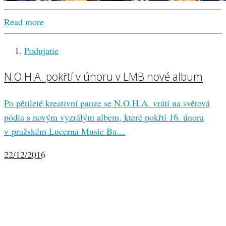
Read more
Podujatie
N.O.H.A. pokřtí v únoru v LMB nové album
Po pětileté kreativní pauze se N.O.H.A. vrátí na světová
pódia s novým vyzrálým albem, které pokřtí 16. února
v pražském Lucerna Music Ba…
22/12/2016