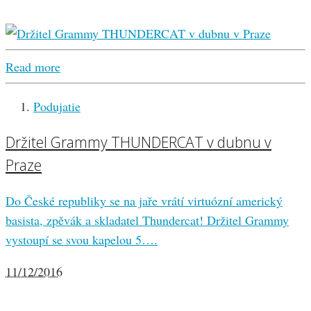
Read more
Podujatie
Držitel Grammy THUNDERCAT v dubnu v
Praze
Do České republiky se na jaře vrátí virtuózní americký
basista, zpěvák a skladatel Thundercat! Držitel Grammy
vystoupí se svou kapelou 5….
11/12/2016