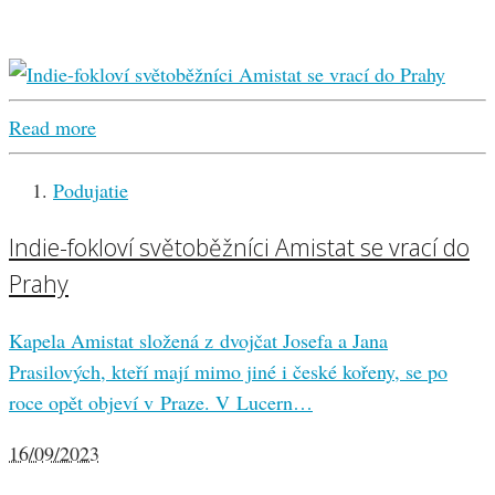
Read more
Podujatie
Indie-fokloví světoběžníci Amistat se vrací do
Prahy
Kapela Amistat složená z dvojčat Josefa a Jana
Prasilových, kteří mají mimo jiné i české kořeny, se po
roce opět objeví v Praze. V Lucern…
16/09/2023