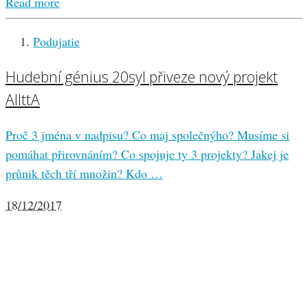
Read more
Podujatie
Hudební génius 20syl přiveze nový projekt
AllttA
Proč 3 jména v nadpisu? Co maj společnýho? Musíme si
pomáhat přirovnáním? Co spojuje ty 3 projekty? Jakej je
průnik těch tří množin? Kdo …
18/12/2017