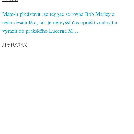
Máte-li představu, že reggae se rovná Bob Marley a
sedmdesátá léta, tak je nejvyšší čas oprášit znalosti a
vyrazit do pražského Lucerna M…
10/04/2017