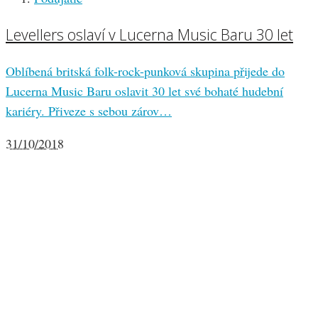
Levellers oslaví v Lucerna Music Baru 30 let
Oblíbená britská folk-rock-punková skupina přijede do
Lucerna Music Baru oslavit 30 let své bohaté hudební
kariéry. Přiveze s sebou zárov…
31/10/2018