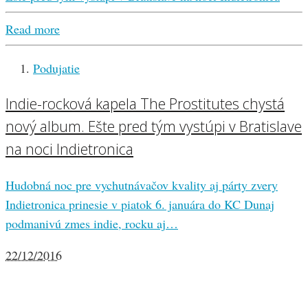
Read more
Podujatie
Indie-rocková kapela The Prostitutes chystá
nový album. Ešte pred tým vystúpi v Bratislave
na noci Indietronica
Hudobná noc pre vychutnávačov kvality aj párty zvery
Indietronica prinesie v piatok 6. januára do KC Dunaj
podmanivú zmes indie, rocku aj…
22/12/2016