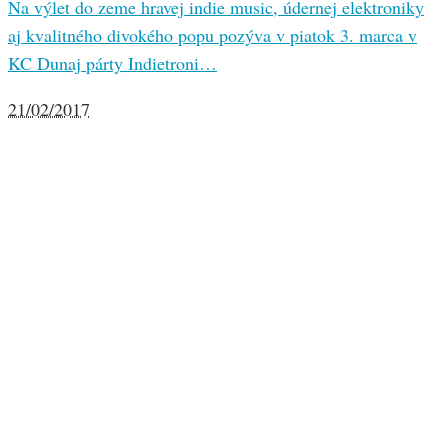
Na výlet do zeme hravej indie music, údernej elektroniky
aj kvalitného divokého popu pozýva v piatok 3. marca v
KC Dunaj párty Indietroni…
21/02/2017