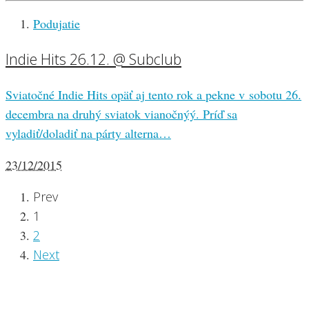
Podujatie
Indie Hits 26.12. @ Subclub
Sviatočné Indie Hits opäť aj tento rok a pekne v sobotu 26.
decembra na druhý sviatok vianočnýý. Príď sa
vyladiť/doladiť na párty alterna…
23/12/2015
Prev
1
2
Next