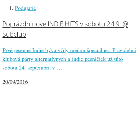
Podujatie
Poprázdninové INDIE HITS v sobotu 24.9. @
Subclub
Prvé jesenné Indie býva vždy niečim špeciálne.. Pravidelná
klubová párty alternatívnych a indie pesničiek už túto
sobotu 24. septembra v …
20/09/2016