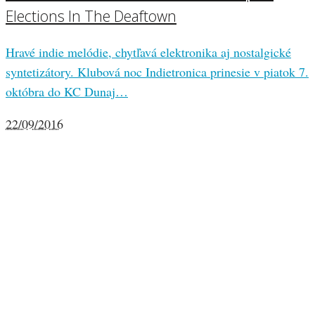
Elections In The Deaftown
Hravé indie melódie, chytľavá elektronika aj nostalgické
syntetizátory. Klubová noc Indietronica prinesie v piatok 7.
októbra do KC Dunaj…
22/09/2016