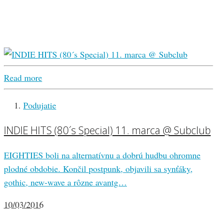
Read more
Podujatie
INDIE HITS (80´s Special) 11. marca @ Subclub
EIGHTIES boli na alternatívnu a dobrú hudbu ohromne
plodné obdobie. Končil postpunk, objavili sa synťáky,
gothic, new-wave a rôzne avantg…
10/03/2016