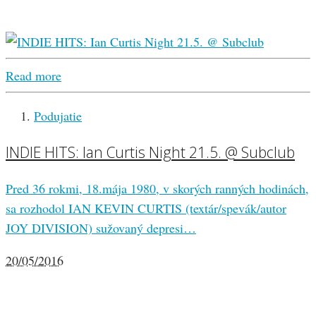
Read more
Podujatie
INDIE HITS: Ian Curtis Night 21.5. @ Subclub
Pred 36 rokmi, 18.mája 1980, v skorých ranných hodinách,
sa rozhodol IAN KEVIN CURTIS (textár/spevák/autor
JOY DIVISION) sužovaný depresi…
20/05/2016