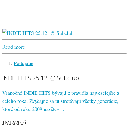
Read more
Podujatie
INDIE HITS 25.12. @ Subclub
Vianočné INDIE HITS bývajú z pravidla najveselejšie z
celého roka. Zvyčajne sa tu stretávajú všetky generácie,
ktoré od roku 2009 navštev…
18/12/2016