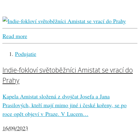
Read more
Podujatie
Indie-fokloví světoběžníci Amistat se vrací do
Prahy
Kapela Amistat složená z dvojčat Josefa a Jana
Prasilových, kteří mají mimo jiné i české kořeny, se po
roce opět objeví v Praze. V Lucern…
16/09/2023