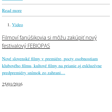
Read more
Video
Filmoví fanúšikovia si môžu zakúpiť nový
festivalový FEBIOPAS
Nové slovenské filmy v premiére, pocty osobnostiam
klubového filmu, kultové filmy na prianie aj exkluzívne
predpremiéry snímok zo zahrani…
25/01/2016