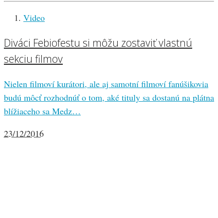
Video
Diváci Febiofestu si môžu zostaviť vlastnú
sekciu filmov
Nielen filmoví kurátori, ale aj samotní filmoví fanúšikovia
budú môcť rozhodnúť o tom, aké tituly sa dostanú na plátna
blížiaceho sa Medz…
23/12/2016