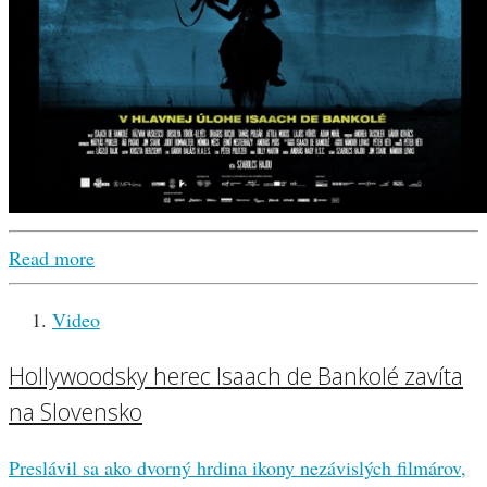
Read more
Video
Hollywoodsky herec Isaach de Bankolé zavíta
na Slovensko
Preslávil sa ako dvorný hrdina ikony nezávislých filmárov,