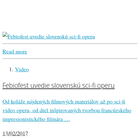
Read more
Video
Febiofest uvedie slovenskú sci-fi operu
Od koláže nájdených filmových materiálov až po sci-fi
video operu, od diel inšpirovaných tvorbou francúzskeho
impresionistického filmára …
13/02/2017