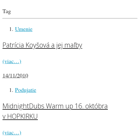
Tag
Umenie
Patrícia Koyšová a jej maľby
(viac…)
14/11/2010
Podujatie
MidnightDubs Warm up 16. októbra
v HOPKIRKU
(viac…)