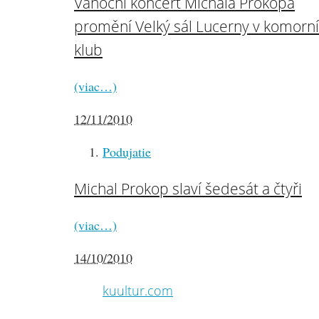
Vánoční koncert Michala Prokopa
promění Velký sál Lucerny v komorní
klub
(viac…)
12/11/2010
Podujatie
Michal Prokop slaví šedesát a čtyři
(viac…)
14/10/2010
kuultur.com