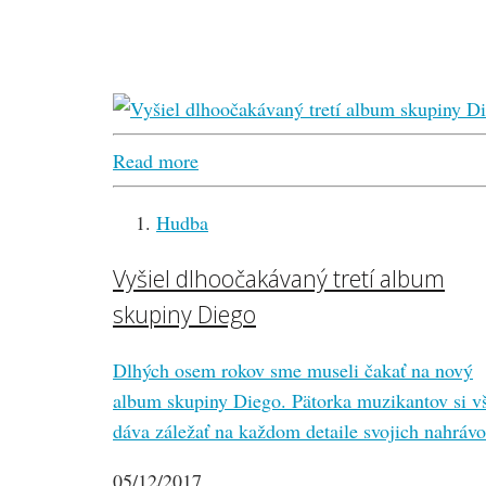
Read more
Hudba
Vyšiel dlhoočakávaný tretí album
skupiny Diego
Dlhých osem rokov sme museli čakať na nový
album skupiny Diego. Pätorka muzikantov si v
dáva záležať na každom detaile svojich nahrá
05/12/2017