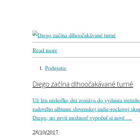
Read more
Podujatie
Diego začína dlhoočakávané turné
Už len niekoľko dní zostáva do vydania tretieh
radového albumu slovenskej indie-rockovej sku
Diego, no prvú možnosť vypočuť si nové …
28/10/2017