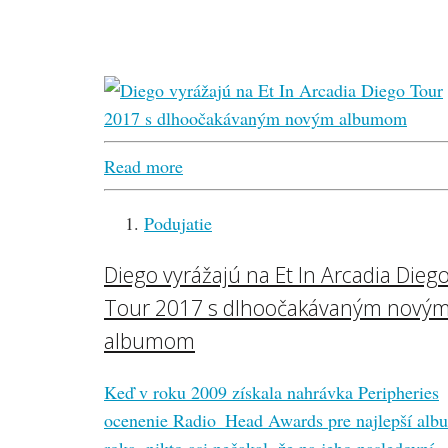
Read more
Podujatie
Diego vyrážajú na Et In Arcadia Dieg
Tour 2017 s dlhoočakávaným nový
albumom
Keď v roku 2009 získala nahrávka Peripheries
ocenenie Radio_Head Awards pre najlepší alb
roka, nikto asi nečakal, že na jeho nasledovní