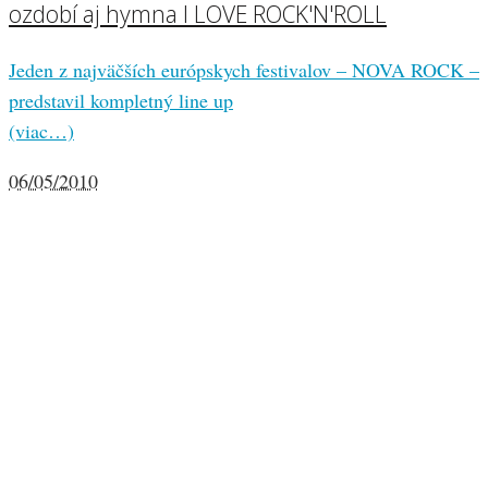
ozdobí aj hymna I LOVE ROCK'N'ROLL
Jeden z najväčších európskych festivalov – NOVA ROCK –
predstavil kompletný line up
(viac…)
06/05/2010