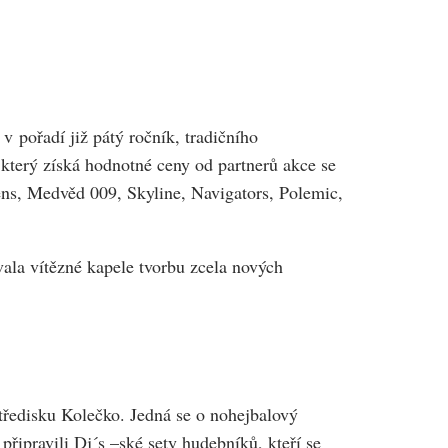
v pořadí již pátý ročník, tradičního
 který získá hodnotné ceny od partnerů akce se
ens, Medvěd 009, Skyline, Navigators, Polemic,
vala vítězné kapele tvorbu zcela nových
ředisku Kolečko. Jedná se o nohejbalový
řipravili Dj´s –ské sety hudebníků, kteří se