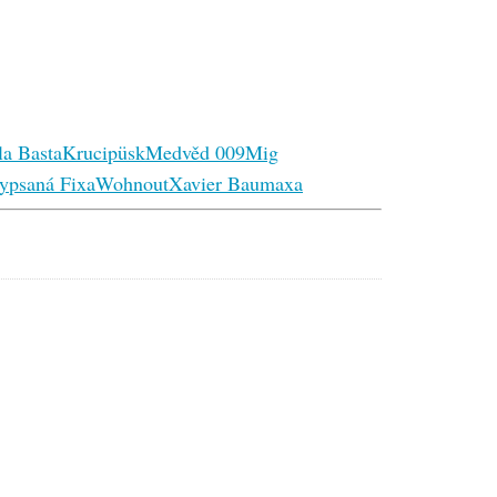
a Basta
Krucipüsk
Medvěd 009
Mig
ypsaná Fixa
Wohnout
Xavier Baumaxa