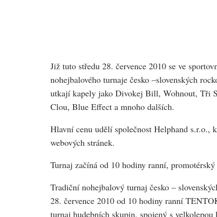
Již tuto středu 28. července 2010 se ve sportov
nohejbalového turnaje česko –slovenských rocko
utkají kapely jako Divokej Bill, Wohnout, Tři
Clou, Blue Effect a mnoho dalších.
Hlavní cenu udělí společnost Helphand s.r.o., 
webových stránek.
Turnaj začíná od 10 hodiny ranní, promotérský
Tradiční nohejbalový turnaj česko – slovenský
28. července 2010 od 10 hodiny ranní TENTOK
turnaj hudebních skupin, spojený s velkolepou 