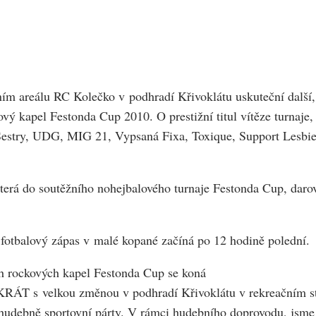
ním areálu RC Kolečko v podhradí Křivoklátu uskuteční další, 
vý kapel Festonda Cup 2010. O prestižní titul vítěze turnaje,
 Sestry, UDG, MIG 21, Vypsaná Fixa, Toxique, Support Lesbi
která do soutěžního nohejbalového turnaje Festonda Cup, daro
 fotbalový zápas v malé kopané začíná po 12 hodině polední.
ch rockových kapel Festonda Cup se koná
RÁT s velkou změnou v podhradí Křivoklátu v rekreačním st
hudebně sportovní párty. V rámci hudebního doprovodu, jsme p