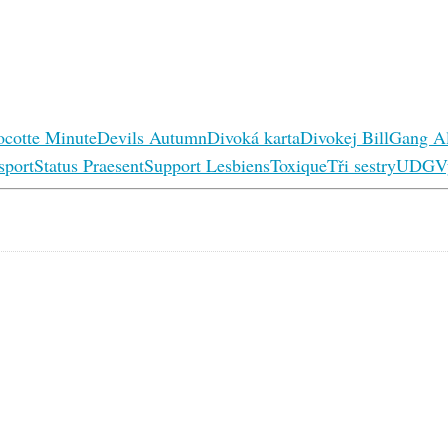
ocotte Minute
Devils Autumn
Divoká karta
Divokej Bill
Gang Al
sport
Status Praesent
Support Lesbiens
Toxique
Tři sestry
UDG
V