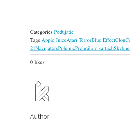
Categories
Podujatie
Tags
Apple Juice
Atari Terror
Blue Effect
Clou
C
21
Navigators
Polemic
Prohrála v kartách
Skyline
0
likes
Author