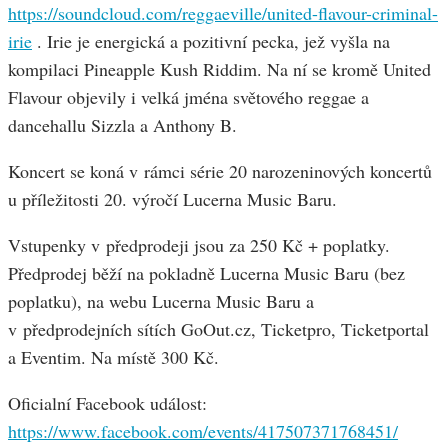
https://soundcloud.com/reggaeville/united-flavour-criminal-
irie
. Irie je energická a pozitivní pecka, jež vyšla na
kompilaci Pineapple Kush Riddim. Na ní se kromě United
Flavour objevily i velká jména světového reggae a
dancehallu Sizzla a Anthony B.
Koncert se koná v rámci série 20 narozeninových koncertů
u příležitosti 20. výročí Lucerna Music Baru.
Vstupenky v předprodeji jsou za 250 Kč + poplatky.
Předprodej běží na pokladně Lucerna Music Baru (bez
poplatku), na webu Lucerna Music Baru a
v předprodejních sítích GoOut.cz, Ticketpro, Ticketportal
a Eventim. Na místě 300 Kč.
Oficialní Facebook událost:
https://www.facebook.com/events/417507371768451/