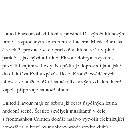
United Flavour oslavili loni v prosinci 10. výročí klubovým
turné a vyprodaným koncertem v Lucerna Music Baru. Ve
čtvrtek 3. prosince se do pražského klubu vrátí v plné
parádě a, jak bývá u United Flavour dobrým zvykem,
pozvali i zajímavé hosty. Na pódiu je doprovodí jamajské
duo Jah Ova Evil a zpěvák Ucee. Kromě osvědčených
hitovek se můžete těšit i na několik nových skladeb, které
kapela připravuje na nové album.
United Flavour mají za sebou již deset úspěšných let na
hudební scéně. Šestice skvělých muzikantů v čele
s frontmankou Carmen dokáže naživo vytvořit elektrizující
atmosféru, o které by mohly vyprávět stovky klubů a