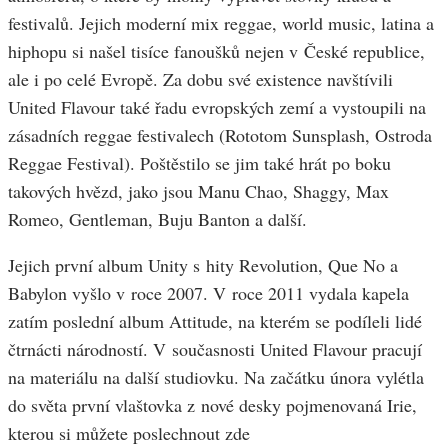
festivalů. Jejich moderní mix reggae, world music, latina a
hiphopu si našel tisíce fanoušků nejen v České republice,
ale i po celé Evropě. Za dobu své existence navštívili
United Flavour také řadu evropských zemí a vystoupili na
zásadních reggae festivalech (Rototom Sunsplash, Ostroda
Reggae Festival). Poštěstilo se jim také hrát po boku
takových hvězd, jako jsou Manu Chao, Shaggy, Max
Romeo, Gentleman, Buju Banton a další.
Jejich první album Unity s hity Revolution, Que No a
Babylon vyšlo v roce 2007. V roce 2011 vydala kapela
zatím poslední album Attitude, na kterém se podíleli lidé
čtrnácti národností. V současnosti United Flavour pracují
na materiálu na další studiovku. Na začátku února vylétla
do světa první vlaštovka z nové desky pojmenovaná Irie,
kterou si můžete poslechnout zde