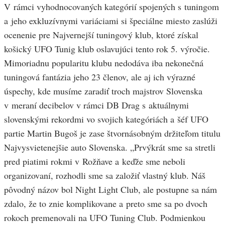
V rámci vyhodnocovaných kategórií spojených s tuningom
a jeho exkluzívnymi variáciami si špeciálne miesto zaslúži
ocenenie pre Najvernejší tuningový klub, ktoré získal
košický UFO Tunig klub oslavujúci tento rok 5. výročie.
Mimoriadnu popularitu klubu nedodáva iba nekonečná
tuningová fantázia jeho 23 členov, ale aj ich výrazné
úspechy, kde musíme zaradiť troch majstrov Slovenska
v meraní decibelov v rámci DB Drag s aktuálnymi
slovenskými rekordmi vo svojich kategóriách a šéf UFO
partie Martin Bugoš je zase štvornásobným držiteľom titulu
Najvysvietenejšie auto Slovenska. „Prvýkrát sme sa stretli
pred piatimi rokmi v Rožňave a keďže sme neboli
organizovaní, rozhodli sme sa založiť vlastný klub. Náš
pôvodný názov bol Night Light Club, ale postupne sa nám
zdalo, že to znie komplikovane a preto sme sa po dvoch
rokoch premenovali na UFO Tuning Club. Podmienkou