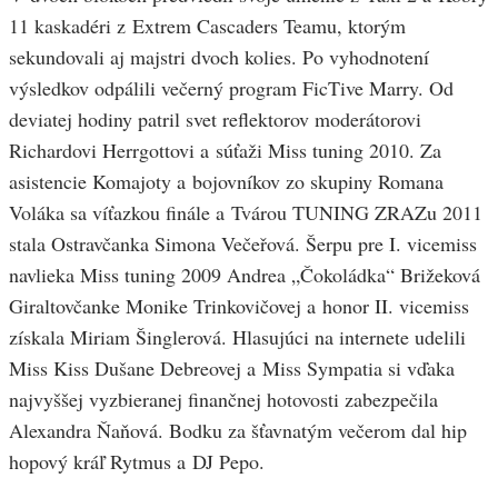
11 kaskadéri z Extrem Cascaders Teamu, ktorým
sekundovali aj majstri dvoch kolies. Po vyhodnotení
výsledkov odpálili večerný program FicTive Marry. Od
deviatej hodiny patril svet reflektorov moderátorovi
Richardovi Herrgottovi a súťaži Miss tuning 2010. Za
asistencie Komajoty a bojovníkov zo skupiny Romana
Voláka sa víťazkou finále a Tvárou TUNING ZRAZu 2011
stala Ostravčanka Simona Večeřová. Šerpu pre I. vicemiss
navlieka Miss tuning 2009 Andrea „Čokoládka“ Brižeková
Giraltovčanke Monike Trinkovičovej a honor II. vicemiss
získala Miriam Šinglerová. Hlasujúci na internete udelili
Miss Kiss Dušane Debreovej a Miss Sympatia si vďaka
najvyššej vyzbieranej finančnej hotovosti zabezpečila
Alexandra Ňaňová. Bodku za šťavnatým večerom dal hip
hopový kráľ Rytmus a DJ Pepo.