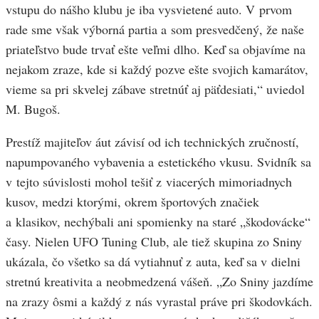
vstupu do nášho klubu je iba vysvietené auto. V prvom
rade sme však výborná partia a som presvedčený, že naše
priateľstvo bude trvať ešte veľmi dlho. Keď sa objavíme na
nejakom zraze, kde si každý pozve ešte svojich kamarátov,
vieme sa pri skvelej zábave stretnúť aj päťdesiati,“ uviedol
M. Bugoš.
Prestíž majiteľov áut závisí od ich technických zručností,
napumpovaného vybavenia a estetického vkusu. Svidník sa
v tejto súvislosti mohol tešiť z viacerých mimoriadnych
kusov, medzi ktorými, okrem športových značiek
a klasikov, nechýbali ani spomienky na staré „škodovácke“
časy. Nielen UFO Tuning Club, ale tiež skupina zo Sniny
ukázala, čo všetko sa dá vytiahnuť z auta, keď sa v dielni
stretnú kreativita a neobmedzená vášeň. „Zo Sniny jazdíme
na zrazy ôsmi a každý z nás vyrastal práve pri škodovkách.