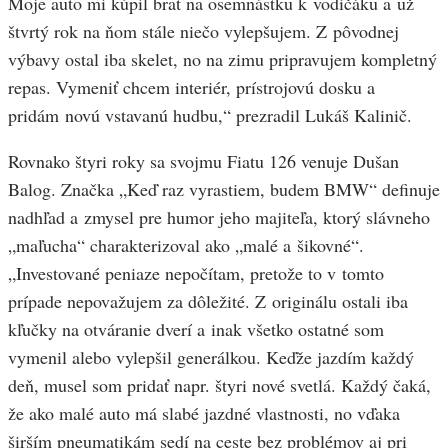
Moje auto mi kúpil brat na osemnástku k vodičáku a už
štvrtý rok na ňom stále niečo vylepšujem. Z pôvodnej
výbavy ostal iba skelet, no na zimu pripravujem kompletný
repas. Vymeniť chcem interiér, prístrojovú dosku a
pridám novú vstavanú hudbu,“ prezradil Lukáš Kalinič.
Rovnako štyri roky sa svojmu Fiatu 126 venuje Dušan
Balog. Značka „Keď raz vyrastiem, budem BMW“ definuje
nadhľad a zmysel pre humor jeho majiteľa, ktorý slávneho
„maľucha“ charakterizoval ako „malé a šikovné“.
„Investované peniaze nepočítam, pretože to v tomto
prípade nepovažujem za dôležité. Z originálu ostali iba
kľučky na otváranie dverí a inak všetko ostatné som
vymenil alebo vylepšil generálkou. Keďže jazdím každý
deň, musel som pridať napr. štyri nové svetlá. Každý čaká,
že ako malé auto má slabé jazdné vlastnosti, no vďaka
širším pneumatikám sedí na ceste bez problémov aj pri