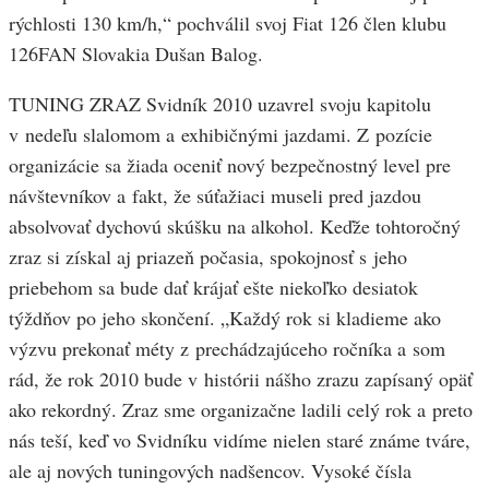
rýchlosti 130 km/h,“ pochválil svoj Fiat 126 člen klubu
126FAN Slovakia Dušan Balog.
TUNING ZRAZ Svidník 2010 uzavrel svoju kapitolu
v nedeľu slalomom a exhibičnými jazdami. Z pozície
organizácie sa žiada oceniť nový bezpečnostný level pre
návštevníkov a fakt, že súťažiaci museli pred jazdou
absolvovať dychovú skúšku na alkohol. Keďže tohtoročný
zraz si získal aj priazeň počasia, spokojnosť s jeho
priebehom sa bude dať krájať ešte niekoľko desiatok
týždňov po jeho skončení. „Každý rok si kladieme ako
výzvu prekonať méty z prechádzajúceho ročníka a som
rád, že rok 2010 bude v histórii nášho zrazu zapísaný opäť
ako rekordný. Zraz sme organizačne ladili celý rok a preto
nás teší, keď vo Svidníku vidíme nielen staré známe tváre,
ale aj nových tuningových nadšencov. Vysoké čísla