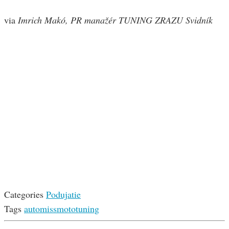
via
Imrich Makó, PR manažér TUNING ZRAZU Svidník
Categories
Podujatie
Tags
auto
miss
moto
tuning