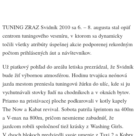
TUNING ZRAZ Svidník 2010 sa 6. – 8. augusta stal opäť
centrom tuningového vesmíru, v ktorom sa dynamicky
točili všetky atribúty úspešnej akcie podporenej rekordným
počtom prihlásených áut a návštevníkov.
Už piatkový pohľad do areálu letiska prezrádzal, že Svidník
bude žiť výbornou atmosférou. Hodinu trvajúca neónová
jazda mestom preniesla tuningovú žúrku do ulíc, kde si ju
vychutnávali stovky ľudí na chodníkoch a v oknách bytov.
Priamo na pristávacej ploche podkurovali v kotly kapely
The Now a Kabat revival. Sobota patrila šprintom na 400m
a V-max na 800m, pričom nesmieme zabudnúť, že
jazdcom robili spoločnosť tiež krásky z Washing Girls.
V dvoch blokoch predviedli svoje umenie z Taxi 2 a Kobry