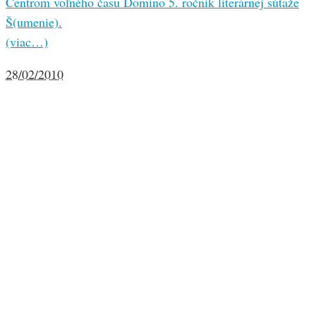
Centrom voľného času Domino 5. ročník literárnej súťaže
Š(umenie).
(viac…)
28/02/2010