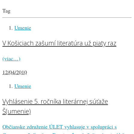
Tag
Umenie
V Košiciach zašumí literatúra už piaty raz
(viac…)
12/04/2010
Umenie
Vyhlásenie 5. ročníka literárnej súťaže
Š(umenie)
Občianske združenie ÚLET vyhlasuje v spolupráci s