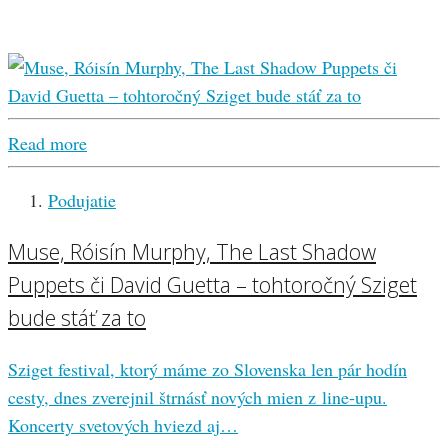
Read more
Podujatie
Muse, Róisín Murphy, The Last Shadow
Puppets či David Guetta – tohtoročný Sziget
bude stáť za to
Sziget festival, ktorý máme zo Slovenska len pár hodín
cesty, dnes zverejnil štrnásť nových mien z line-upu.
Koncerty svetových hviezd aj…