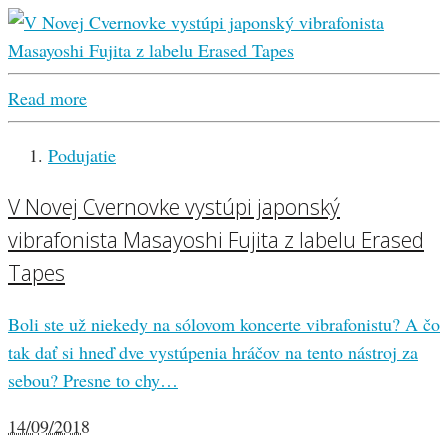
Read more
Podujatie
V Novej Cvernovke vystúpi japonský
vibrafonista Masayoshi Fujita z labelu Erased
Tapes
Boli ste už niekedy na sólovom koncerte vibrafonistu? A čo
tak dať si hneď dve vystúpenia hráčov na tento nástroj za
sebou? Presne to chy…
14/09/2018