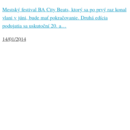
Mestský festival BA City Beats, ktorý sa po prvý raz konal
vlani v júni, bude mať pokračovanie. Druhá edícia
podujatia sa uskutoční 20. a…
14/01/2014