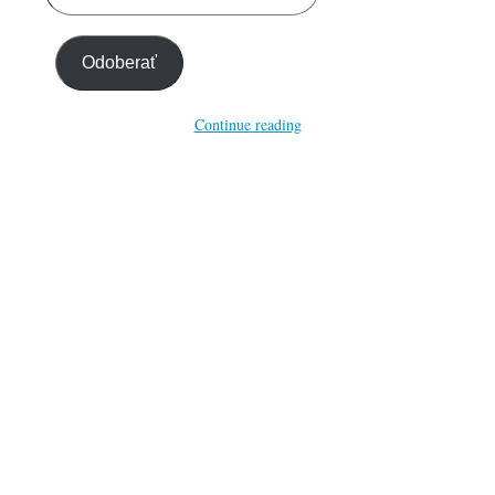
your
email…
Odoberať
Continue reading