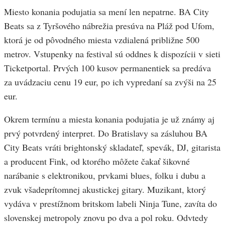
Miesto konania podujatia sa mení len nepatrne. BA City
Beats sa z Tyršového nábrežia presúva na Pláž pod Ufom,
ktorá je od pôvodného miesta vzdialená približne 500
metrov. Vstupenky na festival sú oddnes k dispozícii v sieti
Ticketportal. Prvých 100 kusov permanentiek sa predáva
za uvádzaciu cenu 19 eur, po ich vypredaní sa zvýši na 25
eur.
Okrem termínu a miesta konania podujatia je už známy aj
prvý potvrdený interpret. Do Bratislavy sa zásluhou BA
City Beats vráti brightonský skladateľ, spevák, DJ, gitarista
a producent Fink, od ktorého môžete čakať šikovné
narábanie s elektronikou, prvkami blues, folku i dubu a
zvuk všadeprítomnej akustickej gitary. Muzikant, ktorý
vydáva v prestížnom britskom labeli Ninja Tune, zavíta do
slovenskej metropoly znovu po dva a pol roku. Odvtedy