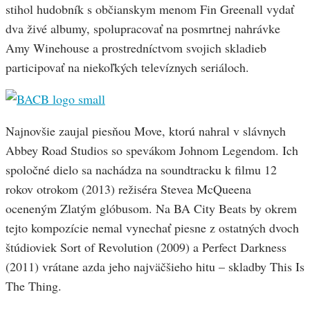
stihol hudobník s občianskym menom Fin Greenall vydať
dva živé albumy, spolupracovať na posmrtnej nahrávke
Amy Winehouse a prostredníctvom svojich skladieb
participovať na niekoľkých televíznych seriáloch.
Najnovšie zaujal piesňou Move, ktorú nahral v slávnych
Abbey Road Studios so spevákom Johnom Legendom. Ich
spoločné dielo sa nachádza na soundtracku k filmu 12
rokov otrokom (2013) režiséra Stevea McQueena
oceneným Zlatým glóbusom. Na BA City Beats by okrem
tejto kompozície nemal vynechať piesne z ostatných dvoch
štúdioviek Sort of Revolution (2009) a Perfect Darkness
(2011) vrátane azda jeho najväčšieho hitu – skladby This Is
The Thing.