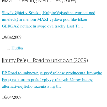
Mazi – Bleeding Memories (2009)
Slovák žijúci v Srbsku, Kulpin/Vojvodina tvoriaci pod
umeleckým menom MAZI vydáva pod hlavičkou
GERGAZ netlabelu svoje dva tracky Last Tr…
18/04/2009
Hudba
Jimmy Pe(e) – Road to unknown (2009)
EP Road to unknown je prvý release producenta Jimmyho
Pe(e) na ktorom počuť vplyvy rôznych žánrov hudby
alternatívnejšieho razenia a myšl…
16/04/2009