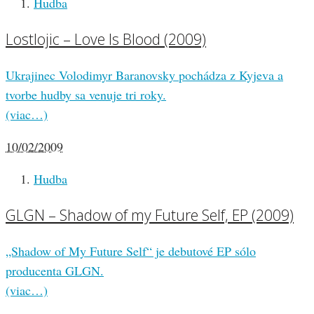
Hudba
Lostlojic – Love Is Blood (2009)
Ukrajinec Volodimyr Baranovsky pochádza z Kyjeva a
tvorbe hudby sa venuje tri roky.
(viac…)
10/02/2009
Hudba
GLGN – Shadow of my Future Self, EP (2009)
„Shadow of My Future Self“ je debutové EP sólo
producenta GLGN.
(viac…)