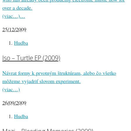
over a decade.
(viac…)…
25/12/2009
Hudba
Iso – Turtle EP (2009)
Návrat formy k prvotným štruktúram, alebo čo všetko
môžeme vyjadriť slovom experiment.
(viac…)
26/09/2009
Hudba