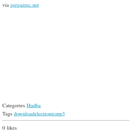
via
gergazrec.net
Categories
Hudba
Tags
download
electronic
mp3
0
likes