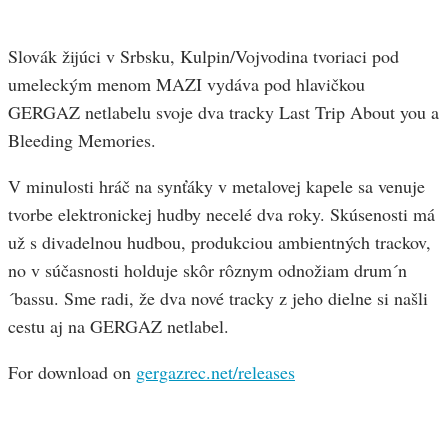
Slovák žijúci v Srbsku, Kulpin/Vojvodina tvoriaci pod
umeleckým menom MAZI vydáva pod hlavičkou
GERGAZ netlabelu svoje dva tracky Last Trip About you a
Bleeding Memories.
V minulosti hráč na synťáky v metalovej kapele sa venuje
tvorbe elektronickej hudby necelé dva roky. Skúsenosti má
už s divadelnou hudbou, produkciou ambientných trackov,
no v súčasnosti holduje skôr rôznym odnožiam drum´n
´bassu. Sme radi, že dva nové tracky z jeho dielne si našli
cestu aj na GERGAZ netlabel.
For download on
gergazrec.net/releases