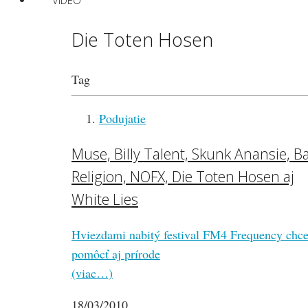
VIDEO
Die Toten Hosen
Tag
Podujatie
Muse, Billy Talent, Skunk Anansie, B
Religion, NOFX, Die Toten Hosen aj
White Lies
Hviezdami nabitý festival FM4 Frequency chc
pomôcť aj prírode
(viac…)
18/03/2010