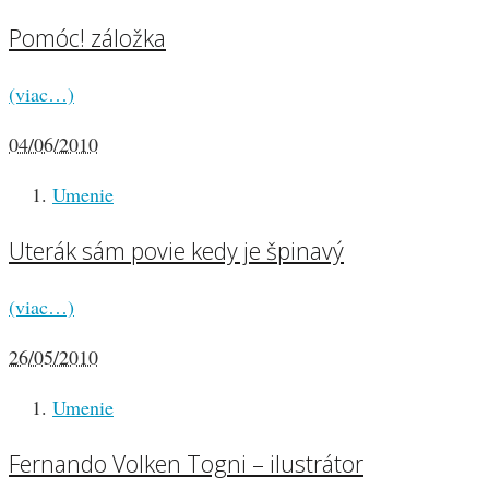
Pomóc! záložka
(viac…)
04/06/2010
Umenie
Uterák sám povie kedy je špinavý
(viac…)
26/05/2010
Umenie
Fernando Volken Togni – ilustrátor