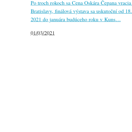
Po troch rokoch sa Cena Oskára Čepana vracia
Bratislavy, finálová výstava sa uskutoční od 18.
2021 do januára budúceho roku v Kuns…
01/03/2021