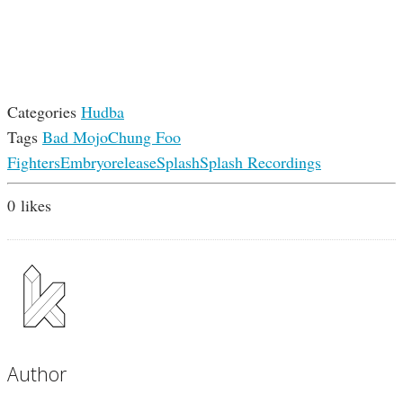
Categories
Hudba
Tags
Bad Mojo
Chung Foo
Fighters
Embryo
release
Splash
Splash Recordings
0
likes
Author