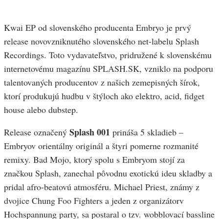
Kwai EP od slovenského producenta Embryo je prvý
release novovzniknutého slovenského net-labelu Splash
Recordings. Toto vydavateľstvo, pridružené k slovenskému
internetovému magazínu SPLASH.SK, vzniklo na podporu
talentovaných producentov z našich zemepisných šírok,
ktorí produkujú hudbu v štýloch ako elektro, acid, fidget
house alebo dubstep.
Splash 001
Release označený
prináša 5 skladieb –
Embryov orientálny originál a štyri pomerne rozmanité
remixy. Bad Mojo, ktorý spolu s Embryom stojí za
značkou Splash, zanechal pôvodnu exotickú ideu skladby a
pridal afro-beatovú atmosféru. Michael Priest, známy z
dvojice Chung Foo Fighters a jeden z organizátorv
Hochspannung party, sa postaral o tzv. wobblovací bassline