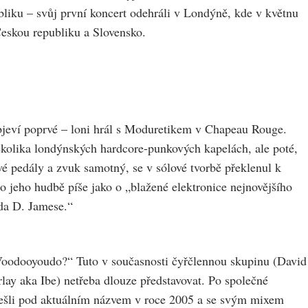
ubliku – svůj první koncert odehráli v Londýně, kde v květnu
Českou republiku a Slovensko.
objeví poprvé – loni hrál s Moduretikem v Chapeau Rouge.
ěkolika londýnských hardcore-punkových kapelách, ale poté,
ové pedály a zvuk samotný, se v sólové tvorbě překlenul k
 jeho hudbě píše jako o „blažené elektronice nejnovějšího
rda D. Jamese.“
„Voodooyoudo?“ Tuto v současnosti čyřčlennou skupinu (David
ay aka Ibe) netřeba dlouze představovat. Po společné
sešli pod aktuálním názvem v roce 2005 a se svým mixem