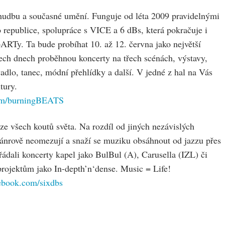
 hudbu a současné umění. Funguje od léta 2009 pravidelnými
epublice, spolupráce s VICE a 6 dBs, která pokračuje i
y. Ta bude probíhat 10. až 12. června jako největší
řech dnech proběhnou koncerty na třech scénách, výstavy,
adlo, tanec, módní přehlídky a další. V jedné z hal na Vás
tury.
om/burningBEATS
 ze všech koutů světa. Na rozdíl od jiných nezávislých
 žánrově neomezují a snaží se muziku obsáhnout od jazzu přes
ádali koncerty kapel jako BulBul (A), Carusella (IZL) či
projektům jako In-depth’n‘dense. Music = Life!
ebook.com/sixdbs