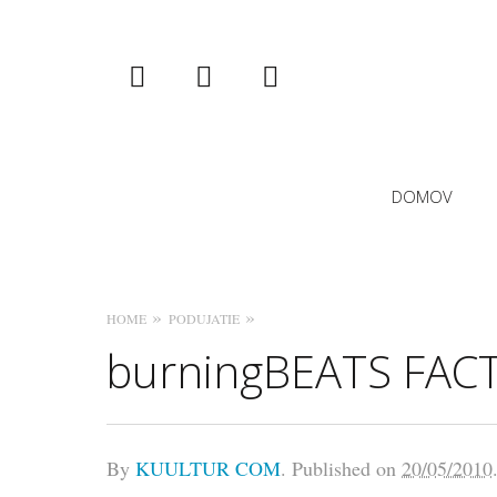
instagram
facebook
twitter
Primary
DOMOV
Navigation
HOME
PODUJATIE
burningBEATS FAC
By
KUULTUR COM
.
Published on
20/05/2010