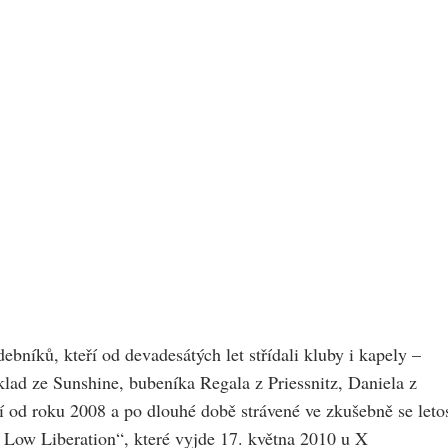
níků, kteří od devadesátých let střídali kluby i kapely –
ad ze Sunshine, bubeníka Regala z Priessnitz, Daniela z
jí od roku 2008 a po dlouhé době strávené ve zkušebně se leto
 Low Liberation“, které vyjde 17. května 2010 u X