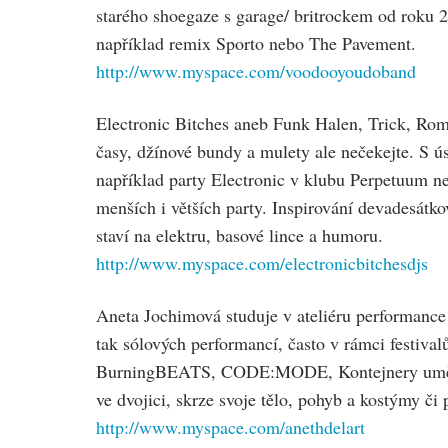
starého shoegaze s garage/ britrockem od roku 
například remix Sporto nebo The Pavement.
http://www.myspace.com/voodooyoudoband
Electronic Bitches aneb Funk Halen, Trick, Rom
časy, džínové bundy a mulety ale nečekejte. S 
například party Electronic v klubu Perpetuum 
menších i větších party. Inspirování devadesátk
staví na elektru, basové lince a humoru.
http://www.myspace.com/electronicbitchesdjs
Aneta Jochimová studuje v ateliéru performance
tak sólových performancí, často v rámci festiv
BurningBEATS, CODE:MODE, Kontejnery umění,
ve dvojici, skrze svoje tělo, pohyb a kostýmy či 
http://www.myspace.com/anethdelart