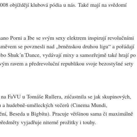
2008 objíždějí klubová pódia u nás. Také mají na svědomí
ano Porni a Ibe se svým sexy elektrem inspirují revolučními
úsměvem se povznesli nad „brněnskou druhou ligu“ a pořádají
nebo Shuk´n´Dance, vydávají mixy a samozřejmě také hrají po
ovým ravem a předrevoluční republikou svoje bezostyšné sety
 na FaVU u Tomáše Rullera, zúčastnila se jak skupinových,
alů a hudebně-uměleckých večerů (Cinema Mundi,
 Beseda u Bigbítu). Pracuje většinou sama či maximálně
předměty vyjadřuje niterné prožitky i touhy.