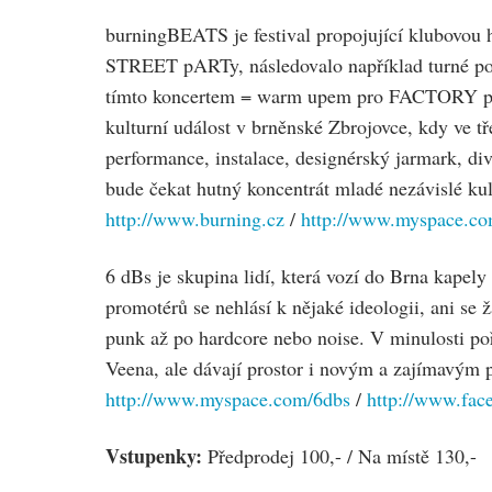
burningBEATS je festival propojující klubovou
STREET pARTy, následovalo například turné po r
tímto koncertem = warm upem pro FACTORY pART
kulturní událost v brněnské Zbrojovce, kdy ve t
performance, instalace, designérský jarmark, div
bude čekat hutný koncentrát mladé nezávislé kul
http://www.burning.cz
/
http://www.myspace.c
6 dBs je skupina lidí, která vozí do Brna kapely
promotérů se nehlásí k nějaké ideologii, ani se
punk až po hardcore nebo noise. V minulosti poř
Veena, ale dávají prostor i novým a zajímavým 
http://www.myspace.com/6dbs
/
http://www.fac
Vstupenky:
Předprodej 100,- / Na místě 130,-