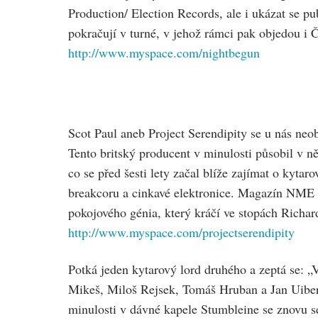
Production/ Election Records, ale i ukázat se p
pokračují v turné, v jehož rámci pak objedou i 
http://www.myspace.com/nightbegun
Scot Paul aneb Project Serendipity se u nás ne
Tento britský producent v minulosti působil v n
co se před šesti lety začal blíže zajímat o kytar
breakcoru a cinkavé elektronice. Magazín NME o
pokojového génia, který kráčí ve stopách Richa
http://www.myspace.com/projectserendipity
Potká jeden kytarový lord druhého a zeptá se: 
Mikeš, Miloš Rejsek, Tomáš Hruban a Jan Uiberl
minulosti v dávné kapele Stumbleine se znovu 