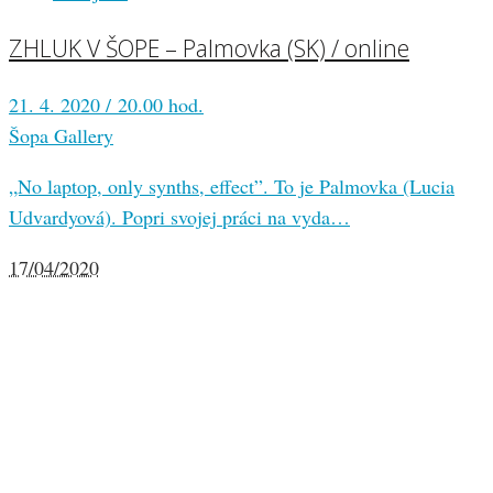
ZHLUK V ŠOPE – Palmovka (SK) / online
21. 4. 2020 / 20.00 hod.
Šopa Gallery
„No laptop, only synths, effect”. To je Palmovka (Lucia
Udvardyová). Popri svojej práci na vyda…
17/04/2020