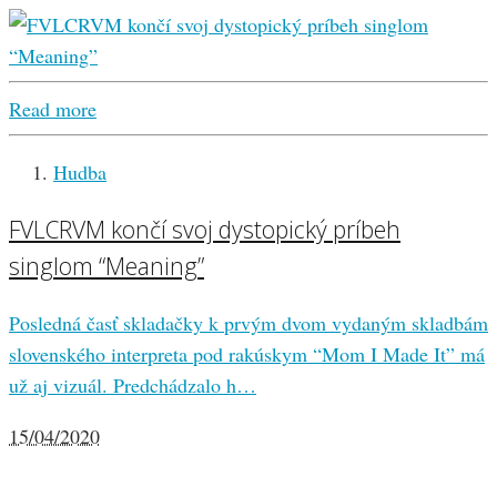
Read more
Hudba
FVLCRVM končí svoj dystopický príbeh
singlom “Meaning”
Posledná časť skladačky k prvým dvom vydaným skladbám
slovenského interpreta pod rakúskym “Mom I Made It” má
už aj vizuál. Predchádzalo h…
15/04/2020