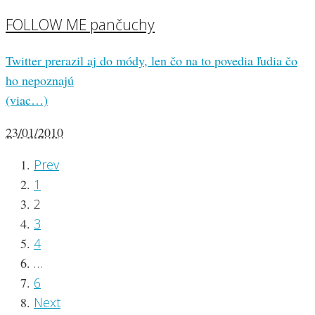
FOLLOW ME pančuchy
Twitter prerazil aj do módy, len čo na to povedia ľudia čo
ho nepoznajú
(viac…)
23/01/2010
Prev
1
2
3
4
…
6
Next