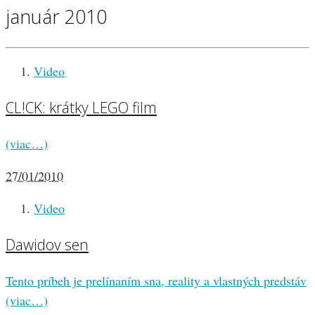
január 2010
Video
CL!CK: krátky LEGO film
(viac…)
27/01/2010
Video
Dawidov sen
Tento príbeh je prelínaním sna, reality a vlastných predstáv
(viac…)