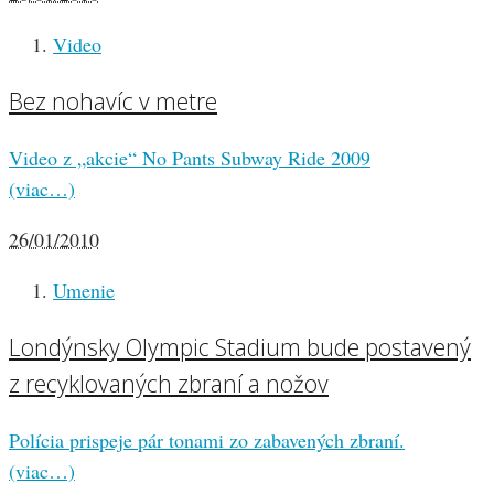
Video
Bez nohavíc v metre
Video z „akcie“ No Pants Subway Ride 2009
(viac…)
26/01/2010
Umenie
Londýnsky Olympic Stadium bude postavený
z recyklovaných zbraní a nožov
Polícia prispeje pár tonami zo zabavených zbraní.
(viac…)