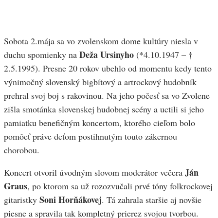
Sobota 2.mája sa vo zvolenskom dome kultúry niesla v
Deža Ursinyho
duchu spomienky na
(*4.10.1947 – †
2.5.1995). Presne 20 rokov ubehlo od momentu kedy tento
výnimočný slovenský bigbítový a artrockový hudobník
prehral svoj boj s rakovinou. Na jeho počesť sa vo Zvolene
zišla smotánka slovenskej hudobnej scény a uctili si jeho
pamiatku benefičným koncertom, ktorého cieľom bolo
pomôcť práve deťom postihnutým touto zákernou
chorobou.
Ján
Koncert otvoril úvodným slovom moderátor večera
Graus
, po ktorom sa už rozozvučali prvé tóny folkrockovej
Soni Horňákovej
gitaristky
. Tá zahrala staršie aj novšie
piesne a spravila tak kompletný prierez svojou tvorbou.