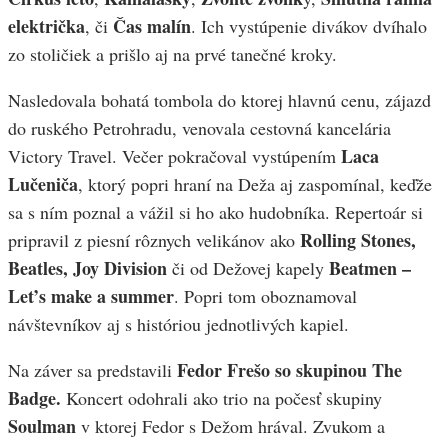
električka
Čas malín
, či
. Ich vystúpenie divákov dvíhalo
zo stoličiek a prišlo aj na prvé tanečné kroky.
Nasledovala bohatá tombola do ktorej hlavnú cenu, zájazd
do ruského Petrohradu, venovala cestovná kancelária
Laca
Victory Travel. Večer pokračoval vystúpením
Lučeniča
, ktorý popri hraní na Deža aj zaspomínal, keďže
sa s ním poznal a vážil si ho ako hudobníka. Repertoár si
Rolling Stones,
pripravil z piesní rôznych velikánov ako
Beatles, Joy Division
Beatmen –
či od Dežovej kapely
Let’s make a summer
. Popri tom oboznamoval
návštevníkov aj s históriou jednotlivých kapiel.
Fedor Frešo so skupinou The
Na záver sa predstavili
Badge.
Koncert odohrali ako trio na počesť skupiny
Soulman
v ktorej Fedor s Dežom hrával. Zvukom a