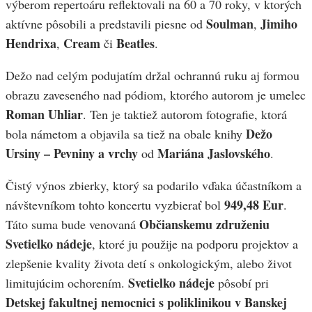
výberom repertoáru reflektovali na 60 a 70 roky, v ktorých
Soulman
Jimiho
aktívne pôsobili a predstavili piesne od
,
Hendrixa
Cream
Beatles
,
či
.
Dežo nad celým podujatím držal ochrannú ruku aj formou
obrazu zaveseného nad pódiom, ktorého autorom je umelec
Roman Uhliar
. Ten je taktiež autorom fotografie, ktorá
Dežo
bola námetom a objavila sa tiež na obale knihy
Ursiny – Pevniny a vrchy
Mariána Jaslovského
od
.
Čistý výnos zbierky, ktorý sa podarilo vďaka účastníkom a
949,48 Eur
návštevníkom tohto koncertu vyzbierať bol
.
Občianskemu združeniu
Táto suma bude venovaná
Svetielko nádeje
, ktoré ju použije na podporu projektov a
zlepšenie kvality života detí s onkologickým, alebo život
Svetielko nádeje
limitujúcim ochorením.
pôsobí pri
Detskej fakultnej nemocnici s poliklinikou v Banskej