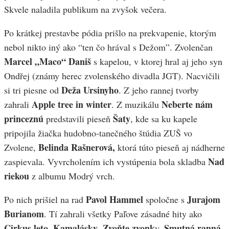
Skvele naladila publikum na zvyšok večera.
Po krátkej prestavbe pódia prišlo na prekvapenie, ktorým
nebol nikto iný ako “ten čo hrával s Dežom”. Zvolenčan
Marcel „Maco“ Daniš
s kapelou, v ktorej hral aj jeho syn
Ondřej (známy herec zvolenského divadla JGT). Nacvičili
Deža Ursinyho
si tri piesne od
. Z jeho rannej tvorby
Apple tree in winter
Neberte nám
zahrali
. Z muzikálu
princeznú
Šaty
predstavili pieseň
, kde sa ku kapele
pripojila žiačka hudobno-tanečného štúdia ZUŠ vo
Belinda Rašnerová,
Zvolene,
ktorá túto pieseň aj nádherne
Nad
zaspievala. Vyvrcholením ich vystúpenia bola skladba
riekou
z albumu Modrý vrch.
Pavol Hammel
Jurajom
Po nich prišiel na rad
spoločne s
Burianom
. Tí zahrali všetky Paľove zásadné hity ako
Cirkus leto
Kamalásky
Zvoňte zvonk
Smutná ranná
,
,
y,