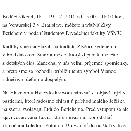
Budúci víkend, 18. – 19. 12. 2010 od 15.00 – 18.00 hod,
na Ventúrskej 3 v Bratislave, môžete navštíviť Živý
Betlehem v podaní študentov Divadelnej fakulty VŠMU.
Radi by sme nadviazali na tradíciu Živého Betlehemu
v bratislavskom Starom meste, ktorý si pamätáme ešte
z detských čias. Zanechal v nás veľmi príjemné spomienky,
a preto sme sa rozhodli priblížiť tento symbol Vianoc
i dnešným deťom a dospelým.
Na Hlavnom a Hviezdoslavovom námestí sa objaví anjel s
pastiermi, ktorí radostne ohlasujú príchod malého Ježiška
na svet a zvolávajú ľudí do Betlehema. Pred vstupom sa ale
zjaví začarovaná Lucia, ktorú musia najskôr odkliať
vianočnou koledou. Potom môžu vstúpiť do maštaľky, kde