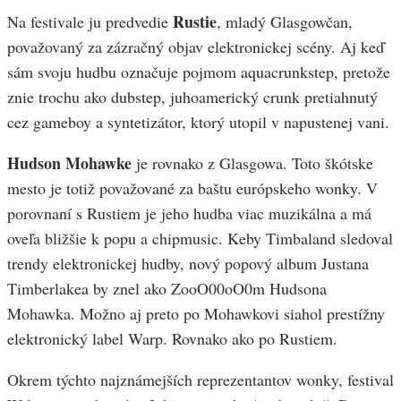
Rustie
Na festivale ju predvedie
, mladý Glasgowčan,
považovaný za zázračný objav elektronickej scény. Aj keď
sám svoju hudbu označuje pojmom aquacrunkstep, pretože
znie trochu ako dubstep, juhoamerický crunk pretiahnutý
cez gameboy a syntetizátor, ktorý utopil v napustenej vani.
Hudson Mohawke
je rovnako z Glasgowa. Toto škótske
mesto je totiž považované za baštu európskeho wonky. V
porovnaní s Rustiem je jeho hudba viac muzikálna a má
oveľa bližšie k popu a chipmusic. Keby Timbaland sledoval
trendy elektronickej hudby, nový popový album Justana
Timberlakea by znel ako ZooO00oO0m Hudsona
Mohawka. Možno aj preto po Mohawkovi siahol prestížny
elektronický label Warp. Rovnako ako po Rustiem.
Okrem týchto najznámejších reprezentantov wonky, festival