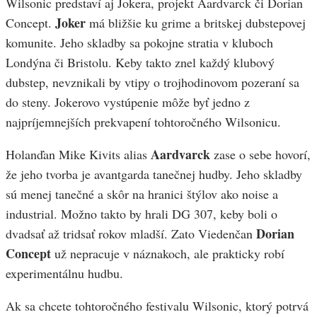
Wilsonic predstaví aj Jokera, projekt Aardvarck či Dorian
Joker
Concept.
má bližšie ku grime a britskej dubstepovej
komunite. Jeho skladby sa pokojne stratia v kluboch
Londýna či Bristolu. Keby takto znel každý klubový
dubstep, nevznikali by vtipy o trojhodinovom pozeraní sa
do steny. Jokerovo vystúpenie môže byť jedno z
najpríjemnejších prekvapení tohtoročného Wilsonicu.
Aardvarck
Holanďan Mike Kivits alias
zase o sebe hovorí,
že jeho tvorba je avantgarda tanečnej hudby. Jeho skladby
sú menej tanečné a skôr na hranici štýlov ako noise a
industrial. Možno takto by hrali DG 307, keby boli o
Dorian
dvadsať až tridsať rokov mladší. Zato Viedenčan
Concept
už nepracuje v náznakoch, ale prakticky robí
experimentálnu hudbu.
Ak sa chcete tohtoročného festivalu Wilsonic, ktorý potrvá