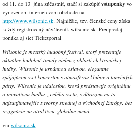
vstupenky
od 11. do 13. júna zúčastniť, stačí si zakúpiť
vo
vynovenom internetovom obchode na
http://www.wilsonic.sk
. Najnižšie, tzv. členské ceny získa
každý registrovaný návštevník wilsonic.sk. Predpredaj
ponúka aj sieť Ticketportal.
Wilsonic je mestský hudobný festival, ktorý prezentuje
aktuálne hudobné trendy nielen z oblasti elektronickej
hudby. Wilsonic je urbánnou oslavou, elegantne
spájajúcou svet koncertov s atmosférou klubov a tanečných
párty. Wilsonic je udalosťou, ktorá predstavuje originálnu
a inovatívnu hudbu z celého sveta, s dôrazom na to
najzaujímavejšie z tvorby strednej a východnej Európy, bez
rezignácie na atraktívne globálne mená.
via
wilsonic.sk