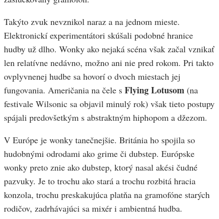
Takýto zvuk nevznikol naraz a na jednom mieste.
Elektronickí experimentátori skúšali podobné hranice
hudby už dlho. Wonky ako nejaká scéna však začal vznikať
len relatívne nedávno, možno ani nie pred rokom. Pri takto
ovplyvnenej hudbe sa hovorí o dvoch miestach jej
Flying Lotusom
fungovania. Američania na čele s
(na
festivale Wilsonic sa objavil minulý rok) však tieto postupy
spájali predovšetkým s abstraktným hiphopom a džezom.
V Európe je wonky tanečnejšie. Británia ho spojila so
hudobnými odrodami ako grime či dubstep. Európske
wonky preto znie ako dubstep, ktorý nasal akési čudné
pazvuky. Je to trochu ako stará a trochu rozbitá hracia
konzola, trochu preskakujúca platňa na gramofóne starých
rodičov, zadrhávajúci sa mixér i ambientná hudba.