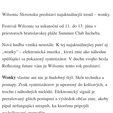
Wilsonic Slovensku predstaví najaktuálnejší trend – wonky.
Festival Wilsonic sa uskutoční od 11. do 13. júna v
priestoroch bratislavskej pláže Summer Club Incheba.
Nová hudba vzniká neustále. K tej najaktuálnejšej patrí aj
„wonky“ – elektronická muzika , ktorá znie ako náhodne
spúšťajúci sa pokazený syntetizátor. V duchu svojho hesla
Reflecting future vám ju Wilsonic tento rok predstaví.
Wonky
vlastne ani nie je hudobný štýl. Skôr technika a
postupy. Zvuk syntetizátorov je upravený do kolísavých, a
trochu i náhodných melódií. Elektronický signál je
prerušovaný glitch postupmi a výsledok občas znie, akoby
pípal nefungujúci mixpult, ku ktorému pripojili
zaslučkovaný gramofón.