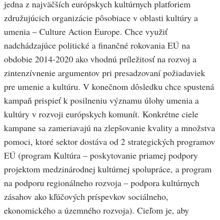
jedna z najväčších európskych kultúrnych platforiem
združujúcich organizácie pôsobiace v oblasti kultúry a
umenia – Culture Action Europe. Chce využiť
nadchádzajúce politické a finančné rokovania EÚ na
obdobie 2014-2020 ako vhodnú príležitosť na rozvoj a
zintenzívnenie argumentov pri presadzovaní požiadaviek
pre umenie a kultúru. V konečnom dôsledku chce spustená
kampaň prispieť k posilneniu významu úlohy umenia a
kultúry v rozvoji európskych komunít. Konkrétne ciele
kampane sa zameriavajú na zlepšovanie kvality a množstva
pomoci, ktoré sektor dostáva od 2 strategických programov
EÚ (program Kultúra – poskytovanie priamej podpory
projektom medzinárodnej kultúrnej spolupráce, a program
na podporu regionálneho rozvoja – podpora kultúrnych
zásahov ako kľúčových príspevkov sociálneho,
ekonomického a územného rozvoja). Cieľom je, aby