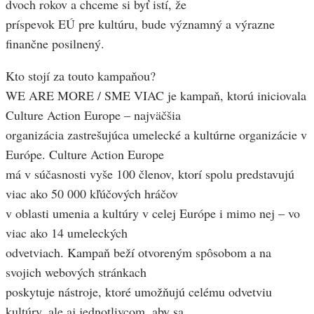
dvoch rokov a chceme si byť istí, že
príspevok EÚ pre kultúru, bude významný a výrazne
finančne posilnený.
Kto stojí za touto kampaňou?
WE ARE MORE / SME VIAC je kampaň, ktorú iniciovala
Culture Action Europe – najväčšia
organizácia zastrešujúca umelecké a kultúrne organizácie v
Európe. Culture Action Europe
má v súčasnosti vyše 100 členov, ktorí spolu predstavujú
viac ako 50 000 kľúčových hráčov
v oblasti umenia a kultúry v celej Európe i mimo nej – vo
viac ako 14 umeleckých
odvetviach. Kampaň beží otvoreným spôsobom a na
svojich webových stránkach
poskytuje nástroje, ktoré umožňujú celému odvetviu
kultúry, ale aj jednotlivcom, aby sa