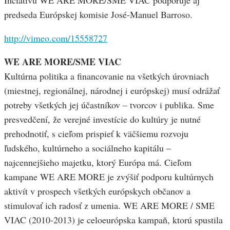
Inciatívu WE ARE MORE/SME VIAC podporuje aj
predseda Európskej komisie José-Manuel Barroso.
http://vimeo.com/15558727
WE ARE MORE/SME VIAC
Kultúrna politika a financovanie na všetkých úrovniach
(miestnej, regionálnej, národnej i európskej) musí odrážať
potreby všetkých jej účastníkov – tvorcov i publika. Sme
presvedčení, že verejné investície do kultúry je nutné
prehodnotiť, s cieľom prispieť k väčšiemu rozvoju
ľudského, kultúrneho a sociálneho kapitálu –
najcennejšieho majetku, ktorý Európa má. Cieľom
kampane WE ARE MORE je zvýšiť podporu kultúrnych
aktivít v prospech všetkých európskych občanov a
stimulovať ich radosť z umenia. WE ARE MORE / SME
VIAC (2010-2013) je celoeurópska kampaň, ktorú spustila