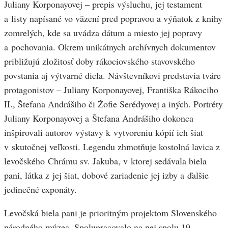
Juliany Korponayovej – prepis výsluchu, jej testament
a listy napísané vo väzení pred popravou a výňatok z knihy
zomrelých, kde sa uvádza dátum a miesto jej popravy
a pochovania. Okrem unikátnych archívnych dokumentov
približujú zložitosť doby rákociovského stavovského
povstania aj výtvarné diela. Návštevníkovi predstavia tváre
protagonistov – Juliany Korponayovej, Františka Rákociho
II., Štefana Andrášiho či Žofie Serédyovej a iných. Portréty
Juliany Korponayovej a Štefana Andrášiho dokonca
inšpirovali autorov výstavy k vytvoreniu kópií ich šiat
v skutočnej veľkosti. Legendu zhmotňuje kostolná lavica z
levočského Chrámu sv. Jakuba, v ktorej sedávala biela
pani, látka z jej šiat, dobové zariadenie jej izby a ďalšie
jedinečné exponáty.
Levočská biela pani je prioritným projektom Slovenského
národného múzea. Spolupracovalo na nej spolu 19