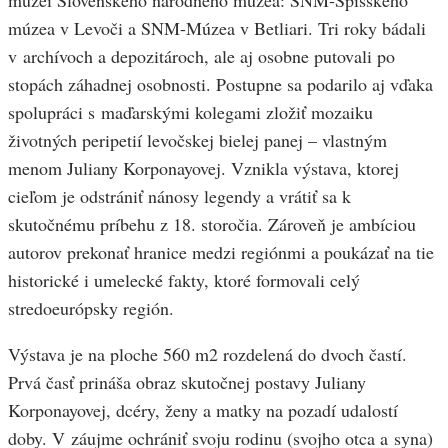
múzeí Slovenského národného múzea: SNM-Spišského
múzea v Levoči a SNM-Múzea v Betliari. Tri roky bádali
v archívoch a depozitároch, ale aj osobne putovali po
stopách záhadnej osobnosti. Postupne sa podarilo aj vďaka
spolupráci s maďarskými kolegami zložiť mozaiku
životných peripetií levočskej bielej panej – vlastným
menom Juliany Korponayovej. Vznikla výstava, ktorej
cieľom je odstrániť nánosy legendy a vrátiť sa k
skutočnému príbehu z 18. storočia. Zároveň je ambíciou
autorov prekonať hranice medzi regiónmi a poukázať na tie
historické i umelecké fakty, ktoré formovali celý
stredoeurópsky región.
Výstava je na ploche 560 m2 rozdelená do dvoch častí.
Prvá časť prináša obraz skutočnej postavy Juliany
Korponayovej, dcéry, ženy a matky na pozadí udalostí
doby. V záujme ochrániť svoju rodinu (svojho otca a syna)