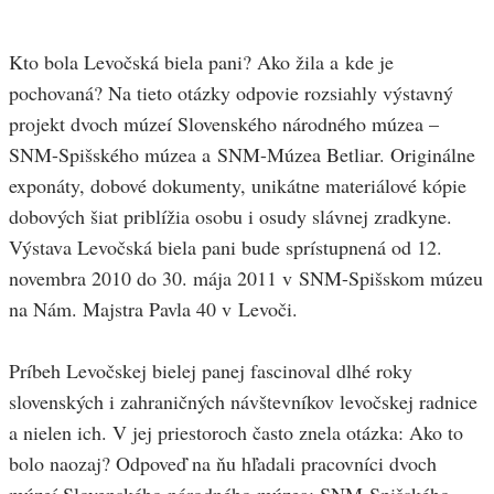
Kto bola Levočská biela pani? Ako žila a kde je
pochovaná? Na tieto otázky odpovie rozsiahly výstavný
projekt dvoch múzeí Slovenského národného múzea –
SNM-Spišského múzea a SNM-Múzea Betliar. Originálne
exponáty, dobové dokumenty, unikátne materiálové kópie
dobových šiat priblížia osobu i osudy slávnej zradkyne.
Výstava Levočská biela pani bude sprístupnená od 12.
novembra 2010 do 30. mája 2011 v SNM-Spišskom múzeu
na Nám. Majstra Pavla 40 v Levoči.
Príbeh Levočskej bielej panej fascinoval dlhé roky
slovenských i zahraničných návštevníkov levočskej radnice
a nielen ich. V jej priestoroch často znela otázka: Ako to
bolo naozaj? Odpoveď na ňu hľadali pracovníci dvoch