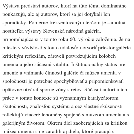
Výstava predstaví autorov, ktorí na túto tému dominantne
poukazujú, ale aj autorov, ktorí sa jej dotýkali len
sporadicky. Pomerne frekventovaným terčom je samotná
hostiteľka výstavy Slovenská národná galéria,
pripomínajúca si v tomto roku 60. výročie založenia. Je na
mieste v súvislosti s touto udalosťou otvoriť priestor galérie
kritickým reflexiám, zároveň potvrdzujúcim kolobeh
umenia a jeho súčasnú vitalitu. Inštitucionálny status pre
umenie a vnímanie činnosti galérie či múzea umenia v
spoločnosti je potrebné spochybňovať a pripomienkovať,
opätovne otvárať sporné zóny stretov. Súčasní autori a ich
práce v tomto kontexte sú významným katalyzátorom
skutočnosti, znalosťou systému a cez vlastné skúsenosti
reflektujú viaceré fenomény spojené s múzeom umenia a s
galerijným životom. Okrem diel zaoberajúcich sa kritikou
múzea umenia sme zaradili aj diela, ktoré pracujú s