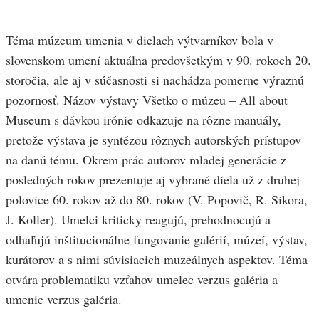
Téma múzeum umenia v dielach výtvarníkov bola v
slovenskom umení aktuálna predovšetkým v 90. rokoch 20.
storočia, ale aj v súčasnosti si nachádza pomerne výraznú
pozornosť. Názov výstavy Všetko o múzeu – All about
Museum s dávkou irónie odkazuje na rôzne manuály,
pretože výstava je syntézou rôznych autorských prístupov
na danú tému. Okrem prác autorov mladej generácie z
posledných rokov prezentuje aj vybrané diela už z druhej
polovice 60. rokov až do 80. rokov (V. Popovič, R. Sikora,
J. Koller). Umelci kriticky reagujú, prehodnocujú a
odhaľujú inštitucionálne fungovanie galérií, múzeí, výstav,
kurátorov a s nimi súvisiacich muzeálnych aspektov. Téma
otvára problematiku vzťahov umelec verzus galéria a
umenie verzus galéria.