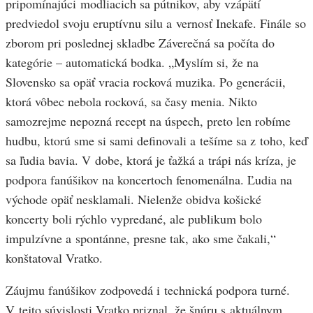
pripomínajúci modliacich sa pútnikov, aby vzápätí
predviedol svoju eruptívnu silu a vernosť Inekafe. Finále so
zborom pri poslednej skladbe Záverečná sa počíta do
kategórie – automatická bodka. „Myslím si, že na
Slovensko sa opäť vracia rocková muzika. Po generácii,
ktorá vôbec nebola rocková, sa časy menia. Nikto
samozrejme nepozná recept na úspech, preto len robíme
hudbu, ktorú sme si sami definovali a tešíme sa z toho, keď
sa ľudia bavia. V dobe, ktorá je ťažká a trápi nás kríza, je
podpora fanúšikov na koncertoch fenomenálna. Ľudia na
východe opäť nesklamali. Nielenže obidva košické
koncerty boli rýchlo vypredané, ale publikum bolo
impulzívne a spontánne, presne tak, ako sme čakali,“
konštatoval Vratko.
Záujmu fanúšikov zodpovedá i technická podpora turné.
V tejto súvislosti Vratko priznal, že šnúru s aktuálnym