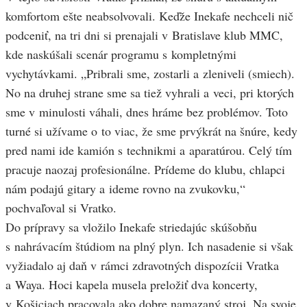
komfortom ešte neabsolvovali. Keďže Inekafe nechceli nič
podceniť, na tri dni si prenajali v Bratislave klub MMC,
kde naskúšali scenár programu s kompletnými
vychytávkami. „Pribrali sme, zostarli a zleniveli (smiech).
No na druhej strane sme sa tiež vyhrali a veci, pri ktorých
sme v minulosti váhali, dnes hráme bez problémov. Toto
turné si užívame o to viac, že sme prvýkrát na šnúre, kedy
pred nami ide kamión s technikmi a aparatúrou. Celý tím
pracuje naozaj profesionálne. Prídeme do klubu, chlapci
nám podajú gitary a ideme rovno na zvukovku,“
pochvaľoval si Vratko.
Do prípravy sa vložilo Inekafe striedajúc skúšobňu
s nahrávacím štúdiom na plný plyn. Ich nasadenie si však
vyžiadalo aj daň v rámci zdravotných dispozícii Vratka
a Waya. Hoci kapela musela preložiť dva koncerty,
v Košiciach pracovala ako dobre namazaný stroj. Na svoje