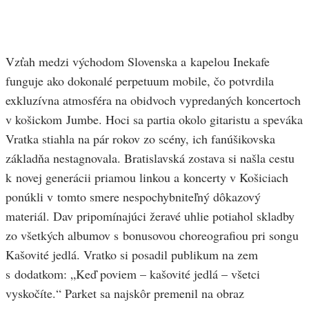
Vzťah medzi východom Slovenska a kapelou Inekafe
funguje ako dokonalé perpetuum mobile, čo potvrdila
exkluzívna atmosféra na obidvoch vypredaných koncertoch
v košickom Jumbe. Hoci sa partia okolo gitaristu a speváka
Vratka stiahla na pár rokov zo scény, ich fanúšikovska
základňa nestagnovala. Bratislavská zostava si našla cestu
k novej generácii priamou linkou a koncerty v Košiciach
ponúkli v tomto smere nespochybniteľný dôkazový
materiál. Dav pripomínajúci žeravé uhlie potiahol skladby
zo všetkých albumov s bonusovou choreografiou pri songu
Kašovité jedlá. Vratko si posadil publikum na zem
s dodatkom: „Keď poviem – kašovité jedlá – všetci
vyskočíte.“ Parket sa najskôr premenil na obraz