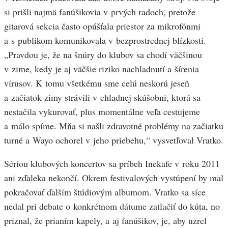
si prišli najmä fanúšikovia v prvých radoch, pretože
gitarová sekcia často opúšťala priestor za mikrofónmi
a s publikom komunikovala v bezprostrednej blízkosti.
„Pravdou je, že na šnúry do klubov sa chodí väčšinou
v zime, kedy je aj väčšie riziko nachladnutí a šírenia
vírusov. K tomu všetkému sme celú neskorú jeseň
a začiatok zimy strávili v chladnej skúšobni, ktorá sa
nestačila vykurovať, plus momentálne veľa cestujeme
a málo spíme. Mňa si našli zdravotné problémy na začiatku
turné a Wayo ochorel v jeho priebehu,“ vysvetľoval Vratko.
Sériou klubových koncertov sa príbeh Inekafe v roku 2011
ani zďaleka nekončí. Okrem festivalových vystúpení by mal
pokračovať ďalším štúdiovým albumom. Vratko sa síce
nedal pri debate o konkrétnom dátume zatlačiť do kúta, no
priznal, že prianím kapely, a aj fanúšikov, je, aby uzrel