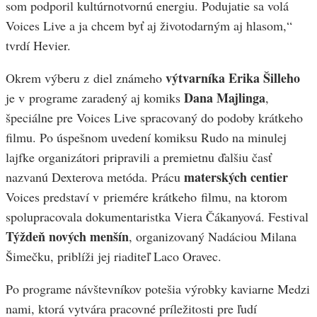
som podporil kultúrnotvornú energiu. Podujatie sa volá
Voices Live a ja chcem byť aj životodarným aj hlasom,“
tvrdí Hevier.
výtvarníka Erika Šilleho
Okrem výberu z diel známeho
Dana Majlinga
je v programe zaradený aj komiks
,
špeciálne pre Voices Live spracovaný do podoby krátkeho
filmu. Po úspešnom uvedení komiksu Rudo na minulej
lajfke organizátori pripravili a premietnu ďalšiu časť
materských centier
nazvanú Dexterova metóda. Prácu
Voices predstaví v priemére krátkeho filmu, na ktorom
spolupracovala dokumentaristka Viera Čákanyová. Festival
Týždeň nových menšín
, organizovaný Nadáciou Milana
Šimečku, priblíži jej riaditeľ Laco Oravec.
Po programe návštevníkov potešia výrobky kaviarne Medzi
nami, ktorá vytvára pracovné príležitosti pre ľudí