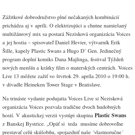
Zážitkové dobrodružstvo plné nečakaných kombinácií
prichádza aj v apríli. O elektrizujúci a chutne namiešaný
multižánrový mix sa postará Nezisková organizácia Voices
a jej hostia – spisovateľ Daniel Hevier, výtvarník Erik
Šille, kapely Plastic Swans a Hugo D’ Gen. Jedinečný
program doplní komiks Dana Majlinga, festival Týždeň
nových menšín a krátky film o materských centrách. Voices
Live 13 môžete zažiť vo štvrtok 29. apríla 2010 o 19:00 h.
v divadle Heineken Tower Stage v Bratislave.
Na trináste vydanie podujatia Voices Live si Nezisková
organizácia Voices pozvala tradične dvoch hudobných
Plastic Swans
hostí. V akustickej verzii vystúpi skupina
z Banskej Bystrice. „Opäť si teda musíme dobrovoľne
prestavať celú skúšobňu, spojazdniť naše ´vlastnoručne´