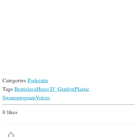
Categories
Podujatie
Tags
Bratislava
Hugo D’ Gen
live
Plastic
Swans
program
Voices
0
likes