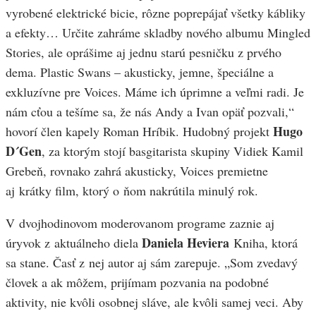
vyrobené elektrické bicie, rôzne poprepájať všetky kábliky
a efekty… Určite zahráme skladby nového albumu Mingled
Stories, ale oprášime aj jednu starú pesničku z prvého
dema. Plastic Swans – akusticky, jemne, špeciálne a
exkluzívne pre Voices. Máme ich úprimne a veľmi radi. Je
nám cťou a tešíme sa, že nás Andy a Ivan opäť pozvali,“
Hugo
hovorí člen kapely Roman Hríbik. Hudobný projekt
D´Gen
, za ktorým stojí basgitarista skupiny Vidiek Kamil
Grebeň, rovnako zahrá akusticky, Voices premietne
aj krátky film, ktorý o ňom nakrútila minulý rok.
V dvojhodinovom moderovanom programe zaznie aj
Daniela Heviera
úryvok z aktuálneho diela
Kniha, ktorá
sa stane. Časť z nej autor aj sám zarepuje. „Som zvedavý
človek a ak môžem, prijímam pozvania na podobné
aktivity, nie kvôli osobnej sláve, ale kvôli samej veci. Aby