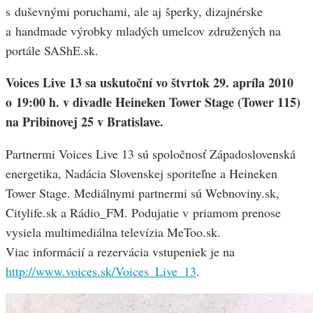
s duševnými poruchami, ale aj šperky, dizajnérske
a handmade výrobky mladých umelcov združených na
portále SAShE.sk.
Voices Live 13 sa uskutoční vo štvrtok 29. apríla 2010
o 19:00 h. v divadle Heineken Tower Stage (Tower 115)
na Pribinovej 25 v Bratislave.
Partnermi Voices Live 13 sú spoločnosť Západoslovenská
energetika, Nadácia Slovenskej sporiteľne a Heineken
Tower Stage. Mediálnymi partnermi sú Webnoviny.sk,
Citylife.sk a Rádio_FM. Podujatie v priamom prenose
vysiela multimediálna televízia MeToo.sk.
Viac informácií a rezervácia vstupeniek je na
http://www.voices.sk/Voices_Live_13
.