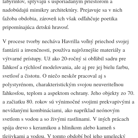
labyrintov, splývajú s usporiadaným priestorom a
nadobúdajú mimikry architektúry. Prejavuje sa v nich
ťažoba obdobia, zároveň ich však odľahčuje poetika
pripomínajúca detskú hravosť.
V procese tvorby necháva Havrilla voľný priechod svojej
fantázii a invenčnosti, používa najrôznejšie materiály a
výtvarné prístupy. Už ako 20-ročný si obľúbil sadru pre
ľahkosť a rýchlosť modelovania, ale aj pre jej bielu farbu,
svetlosť a čistotu. O niečo neskôr pracoval aj s
polystyrénom, charakteristickým svojou neuveriteľnou
ľahkosťou, teplom a aspektom ochrany. Jeho objekty zo 70.
a začiatku 80. rokov sú výnimočné svojimi prekvapivými a
nevídanými kombináciami, ako napríklad neónovým
svetlom s vodou a so živými rastlinami. V iných prácach
spája drevo s keramikou a hliníkom alebo kameň s
tlejivkami a vodou. V tomto období bol jeho umelecký