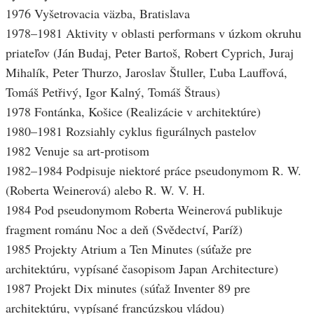
1976 Vyšetrovacia väzba, Bratislava
1978–1981 Aktivity v oblasti performans v úzkom okruhu
priateľov (Ján Budaj, Peter Bartoš, Robert Cyprich, Juraj
Mihalík, Peter Thurzo, Jaroslav Štuller, Ľuba Lauffová,
Tomáš Petřivý, Igor Kalný, Tomáš Štraus)
1978 Fontánka, Košice (Realizácie v architektúre)
1980–1981 Rozsiahly cyklus figurálnych pastelov
1982 Venuje sa art-protisom
1982–1984 Podpisuje niektoré práce pseudonymom R. W.
(Roberta Weinerová) alebo R. W. V. H.
1984 Pod pseudonymom Roberta Weinerová publikuje
fragment románu Noc a deň (Svědectví, Paríž)
1985 Projekty Atrium a Ten Minutes (súťaže pre
architektúru, vypísané časopisom Japan Architecture)
1987 Projekt Dix minutes (súťaž Inventer 89 pre
architektúru, vypísané francúzskou vládou)