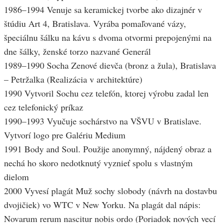
1986–1994 Venuje sa keramickej tvorbe ako dizajnér v
štúdiu Art 4, Bratislava. Vyrába pomaľované vázy,
špeciálnu šálku na kávu s dvoma otvormi prepojenými na
dne šálky, ženské torzo nazvané Generál
1989–1990 Socha Zenové dievča (bronz a žula), Bratislava
– Petržalka (Realizácia v architektúre)
1990 Vytvoril Sochu cez telefón, ktorej výrobu zadal len
cez telefonický príkaz
1990–1993 Vyučuje sochárstvo na VŠVU v Bratislave.
Vytvorí logo pre Galériu Medium
1991 Body and Soul. Použije anonymný, nájdený obraz a
nechá ho skoro nedotknutý vyznieť spolu s vlastným
dielom
2000 Vyvesí plagát Muž sochy slobody (návrh na dostavbu
dvojičiek) vo WTC v New Yorku. Na plagát dal nápis:
Novarum rerum nascitur nobis ordo (Poriadok nových vecí