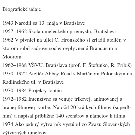
Biografické údaje
1943 Narodil sa 13. mája v Bratislave
1957–1962 Škola umeleckého priemyslu, Bratislava
1962 V pivnici na ulici C. Hronského si zriadil ateliér, v
ktorom robil sadrové sochy ovplyvnené Brancusim a
Moorom.
1962–1968 VŠVU, Bratislava (prof. F. Štefunko, R. Pribiš)
1970–1972 Ateliér Abbey Road s Mariánom Polonským na
Radlinského ul. v Bratislave
1970–1984 Projekty fontán
1972–1982 Intenzívne sa venuje trikovej, animovanej a
hranej filmovej tvorbe. Natočil 20 krátkych filmov (super8-
mm) a napísal približne 140 scenárov a námetov k filmu.
1974 Ako jediný výtvarník vystúpil zo Zväzu Slovenských
výtvarných umelcov