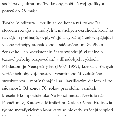
sochárstva, filmu, maľby, kresby, počítačovej grafiky a
potrvá do 28. mája.
Tvorba Vladimíra Havrillu sa od konca 60. rokov 20.
storočia rozvíja v mnohých tematických okruhoch, ktoré sa
navzájom prelínajú, ovplyvňujú a vytvárajú celok spájajúci
v sebe princípy archaického a súčasného, mužského a
ženského. Ich koexistenciu často vyjadrujú vizuálne a
textové príbehy rozpovedané v dlhodobých cykloch.
Príkladom je Neúspešný let (1967–1987), kde sa v rôznych
variáciách objavuje postava vesmírneho či vzdušného
stroskotanca – motív ťahajúci sa Havrillovým dielom až po
súčasnosť. Od konca 70. rokov pravidelne vznikali
kresebné kompozície ako Na konci mesta, Nevidia nás,
Pavúčí muž, Kútový a Mimikrí muž alebo žena. Hrdinovia
týchto metafyzických komiksov sa niekedy strácajú v spleti