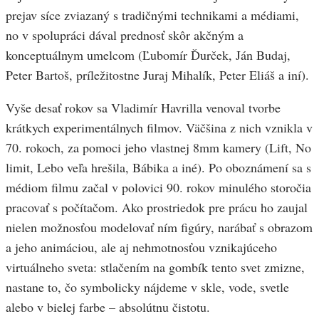
prejav síce zviazaný s tradičnými technikami a médiami,
no v spolupráci dával prednosť skôr akčným a
konceptuálnym umelcom (Ľubomír Ďurček, Ján Budaj,
Peter Bartoš, príležitostne Juraj Mihalík, Peter Eliáš a iní).
Vyše desať rokov sa Vladimír Havrilla venoval tvorbe
krátkych experimentálnych filmov. Väčšina z nich vznikla v
70. rokoch, za pomoci jeho vlastnej 8mm kamery (Lift, No
limit, Lebo veľa hrešila, Bábika a iné). Po oboznámení sa s
médiom filmu začal v polovici 90. rokov minulého storočia
pracovať s počítačom. Ako prostriedok pre prácu ho zaujal
nielen možnosťou modelovať ním figúry, narábať s obrazom
a jeho animáciou, ale aj nehmotnosťou vznikajúceho
virtuálneho sveta: stlačením na gombík tento svet zmizne,
nastane to, čo symbolicky nájdeme v skle, vode, svetle
alebo v bielej farbe – absolútnu čistotu.