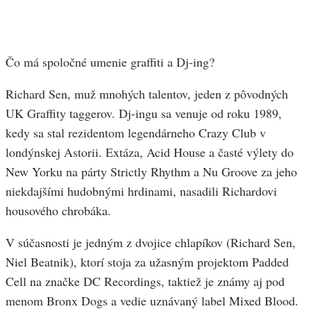
Čo má spoločné umenie graffiti a Dj-ing?
Richard Sen, muž mnohých talentov, jeden z pôvodných
UK Graffity taggerov. Dj-ingu sa venuje od roku 1989,
kedy sa stal rezidentom legendárneho Crazy Club v
londýnskej Astorii. Extáza, Acid House a časté výlety do
New Yorku na párty Strictly Rhythm a Nu Groove za jeho
niekdajšími hudobnými hrdinami, nasadili Richardovi
housového chrobáka.
V súčasnosti je jedným z dvojice chlapíkov (Richard Sen,
Niel Beatnik), ktorí stoja za užasným projektom Padded
Cell na značke DC Recordings, taktiež je známy aj pod
menom Bronx Dogs a vedie uznávaný label Mixed Blood.