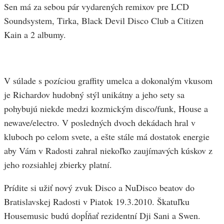
Sen má za sebou pár vydarených remixov pre LCD
Soundsystem, Tirka, Black Devil Disco Club a Citizen
Kain a 2 albumy.
V súlade s pozíciou graffity umelca a dokonalým vkusom
je Richardov hudobný stýl unikátny a jeho sety sa
pohybujú niekde medzi kozmickým disco/funk, House a
newave/electro. V posledných dvoch dekádach hral v
kluboch po celom svete, a ešte stále má dostatok energie
aby Vám v Radosti zahral niekoľko zaujímavých kúskov z
jeho rozsiahlej zbierky platní.
Prídite si užiť nový zvuk Disco a NuDisco beatov do
Bratislavskej Radosti v Piatok 19.3.2010. Škatuľku
Housemusic budú dopĺňať rezidentní Dji Sani a Swen.