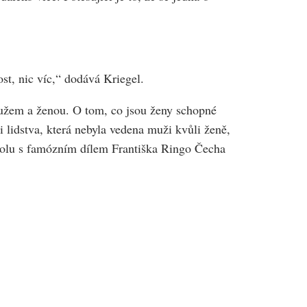
ost, nic víc,“ dodává Kriegel.
i mužem a ženou. O tom, co jsou ženy schopné
i lidstva, která nebyla vedena muži kvůli ženě,
spolu s famózním dílem Františka Ringo Čecha