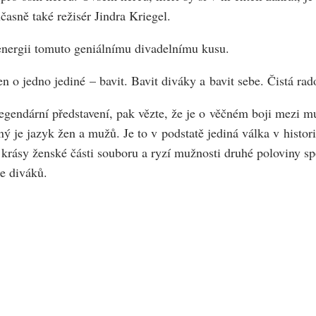
časně také režisér Jindra Kriegel.
energii tomuto geniálnímu divadelnímu kusu.
n o jedno jediné – bavit. Bavit diváky a bavit sebe. Čistá rad
to legendární představení, pak vězte, že je o věčném boji mez
ý je jazyk žen a mužů. Je to v podstatě jediná válka v histori
krásy ženské části souboru a ryzí mužnosti druhé poloviny 
e diváků.