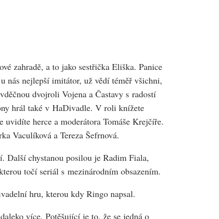
vé zahradě, a to jako sestřička Eliška. Panice
 nás nejlepší imitátor, už vědí téměř všichni,
vděčnou dvojroli Vojena a Častavy s radostí
ny hrál také v HaDivadle. V roli knížete
oje uvidíte herce a moderátora Tomáše Krejčíře.
rka Vaculíková a Tereza Šefrnová.
í. Další chystanou posilou je Radim Fiala,
 kterou točí seriál s mezinárodním obsazením.
vadelní hru, kterou kdy Ringo napsal.
aleko více. Potěšující je to, že se jedná o