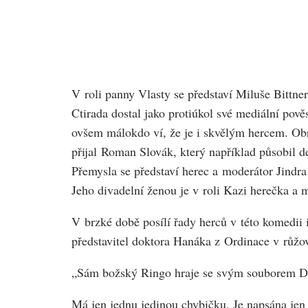
V roli panny Vlasty se představí Miluše Bittner
Ctirada dostal jako protiúkol své mediální pově
ovšem málokdo ví, že je i skvělým hercem. Obr
přijal Roman Slovák, který například působil d
Přemysla se představí herec a moderátor Jindra 
Jeho divadelní ženou je v roli Kazi herečka a
V brzké době posílí řady herců v této komedii 
představitel doktora Hanáka z Ordinace v růžov
„Sám božský Ringo hraje se svým souborem Dívč
Má jen jednu jedinou chybičku. Je napsána jen p