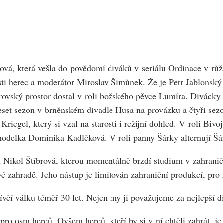
ová, která vešla do povědomí diváků v seriálu Ordinace v růžo
sti herec a moderátor Miroslav Šimůnek. Že je Petr Jablonský u
ovský prostor dostal v roli božského pěvce Lumíra. Divácky 
eset sezon v brněnském divadle Husa na provázku a čtyři sezo
Kriegel, který si vzal na starosti i režijní dohled. V roli Biv
 modelka Dominika Kadlčková. V roli panny Šárky alternují Šá
i Nikol Štíbrová, kterou momentálně brzdí studium v zahranič
é zahradě. Jeho nástup je limitován zahraniční produkcí, pro
í válku téměř 30 let. Nejen my ji považujeme za nejlepší di
ro osm herců. Ovšem herců, kteří by si v ní chtěli zahrát, je d