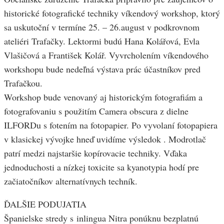
historické fotografické techniky víkendový workshop, ktorý
sa uskutoční v termíne 25. – 26.august v podkrovnom
ateliéri Trafačky. Lektormi budú Hana Kolářová, Evla
Vlašičová a František Kolář. Vyvrcholením víkendového
workshopu bude nedeľná výstava prác účastníkov pred
Trafačkou.
Workshop bude venovaný aj historickým fotografiám a
fotografovaniu s použitím Camera obscura z dielne
ILFORDu s fotením na fotopapier. Po vyvolaní fotopapiera
v klasickej vývojke hneď uvidíme výsledok . Modrotlač
patrí medzi najstaršie kopírovacie techniky. Vďaka
jednoduchosti a nízkej toxicite sa kyanotypia hodí pre
začiatočníkov alternatívnych techník.
ĎALŠIE PODUJATIA
Španielske stredy s inlingua Nitra ponúknu bezplatnú