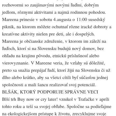
rozhovormi so zaujímavými novými ľuďmi, dobrým
jedlom, rôznymi aktivitami a najmä rodinnou pohodou.
Mareena prinesie v sobotu 4.augusta o 11:00 susedský
piknik, na ktorom môžete ochutnať rôzne iracké dobroty a
kreatívne aktivity nielen pre deti, ale i dospelých.
Mareena je občianske združenie, v ktorom im záleží na
ľuďoch, ktorí si na Slovensku budujú nový domov, bez
ohľadu na krajinu pôvodu, etnickú príslušnosť alebo
vierovyznanie. V Mareene veria, že vzťahy sú dôležité,
preto sa snažia prepájať ľudí, ktorí žijú na Slovensku či už
dlho alebo krátko, aby sa všetci cítili byť súčasťou jednej
spoločnosti a mali šancu realizovať svoj potenciál.
BLŠÁK, KTORÝ PODPORUJE SPRÁVNE VECI
Blší trh Buy now or cry later! vznikol v Trafačke v apríli
tohto roku a teší sa svojej obľube. Spoločne sa podieľajme
na ekologickejšom prístupe k životu, zrecyklujme svoje