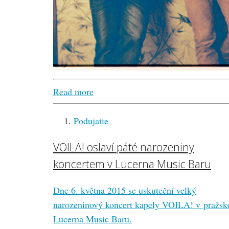
Read more
Podujatie
VOILA! oslaví páté narozeniny
koncertem v Lucerna Music Baru
Dne 6. května 2015 se uskuteční velký
narozeninový koncert kapely VOILA! v pražs
Lucerna Music Baru.