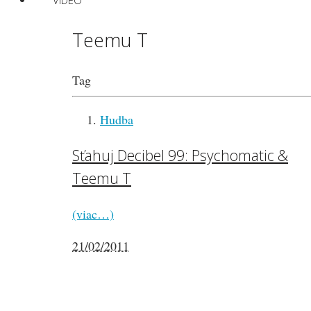
VIDEO
Teemu T
Tag
Hudba
Sťahuj Decibel 99: Psychomatic &
Teemu T
(viac…)
21/02/2011