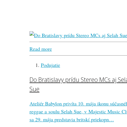
Read more
Podujatie
Do Bratislavy prídu Stereo MCs aj Se
Sue
Ateliér Babylon privíta 10. mája ikonu súčasné
reggae a soulu Selah Sue, v Majestic Music C
sa 29. mája predstavia britskí priekopn…