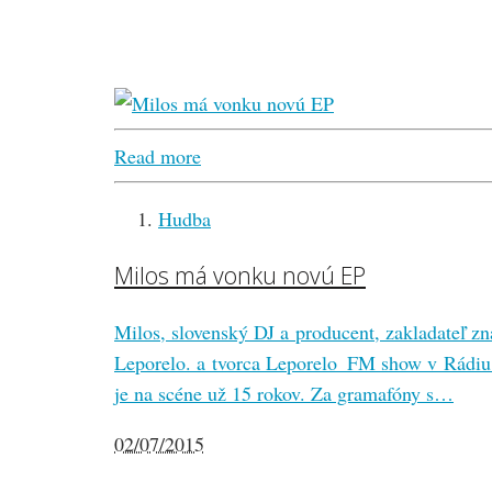
Read more
Hudba
Milos má vonku novú EP
Milos, slovenský DJ a producent, zakladateľ z
Leporelo. a tvorca Leporelo_FM show v Rád
je na scéne už 15 rokov. Za gramafóny s…
02/07/2015