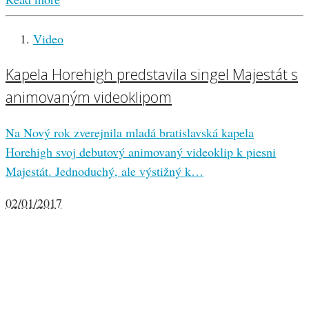
Video
Kapela Horehigh predstavila singel Majestát s
animovaným videoklipom
Na Nový rok zverejnila mladá bratislavská kapela
Horehigh svoj debutový animovaný videoklip k piesni
Majestát. Jednoduchý, ale výstižný k…
02/01/2017