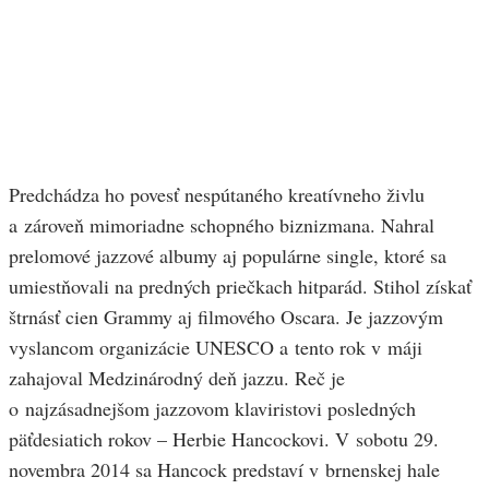
Predchádza ho povesť nespútaného kreatívneho živlu
a zároveň mimoriadne schopného biznizmana. Nahral
prelomové jazzové albumy aj populárne single, ktoré sa
umiestňovali na predných priečkach hitparád. Stihol získať
štrnásť cien Grammy aj filmového Oscara. Je jazzovým
vyslancom organizácie UNESCO a tento rok v máji
zahajoval Medzinárodný deň jazzu. Reč je
o najzásadnejšom jazzovom klaviristovi posledných
päťdesiatich rokov – Herbie Hancockovi. V sobotu 29.
novembra 2014 sa Hancock predstaví v brnenskej hale