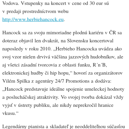
Vodova. Vstupenky na koncert v cene od 30 eur sú
v predaji prostredníctvom webu
http://www.herbiehancock.eu
.
Hancock sa za svoju mimoriadne plodnú kariéru v ČR sa
doteraz objavil len dvakrát, na Slovensku koncertoval
naposledy v roku 2010. „Herbieho Hancocka uvádza ako
svoj vzor nielen drvivá väčšina jazzových hudobníkov, ale
aj všetci zásadní tvorcovia z oblasti funku, R´n´B,
elektronickej hudby či hip hopu,“ hovorí za organizátorov
Vilém Spilka z agentúry 24/7 Promotions a dodáva:
„Hancock predstavuje ideálne spojenie umeleckej hodnoty
a poslucháčskej atraktivity. Vo svojej tvorba dokázal vždy
vyjsť v ústrety publiku, ale nikdy neprekročil hranice
vkusu.“
Legendárny pianista a skladateľ je neoddeliteľnou súčasťou