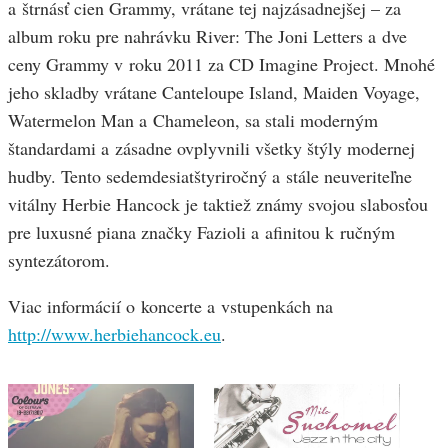
a štrnásť cien Grammy, vrátane tej najzásadnejšej – za
album roku pre nahrávku River: The Joni Letters a dve
ceny Grammy v roku 2011 za CD Imagine Project. Mnohé
jeho skladby vrátane Canteloupe Island, Maiden Voyage,
Watermelon Man a Chameleon, sa stali moderným
štandardami a zásadne ovplyvnili všetky štýly modernej
hudby. Tento sedemdesiatštyriročný a stále neuveriteľne
vitálny Herbie Hancock je taktiež známy svojou slabosťou
pre luxusné piana značky Fazioli a afinitou k ručným
syntezátorom.
Viac informácií o koncerte a vstupenkách na
http://www.herbiehancock.eu
.