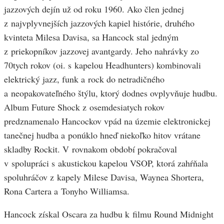
jazzových dejín už od roku 1960. Ako člen jednej
z najvplyvnejších jazzových kapiel histórie, druhého
kvinteta Milesa Davisa, sa Hancock stal jedným
z priekopníkov jazzovej avantgardy. Jeho nahrávky zo
70tych rokov (oi. s kapelou Headhunters) kombinovali
elektrický jazz, funk a rock do netradičného
a neopakovateľného štýlu, ktorý dodnes ovplyvňuje hudbu.
Album Future Shock z osemdesiatych rokov
predznamenalo Hancockov vpád na územie elektronickej
tanečnej hudba a ponúklo hneď niekoľko hitov vrátane
skladby Rockit. V rovnakom období pokračoval
v spolupráci s akustickou kapelou VSOP, ktorá zahŕňala
spoluhráčov z kapely Milese Davisa, Waynea Shortera,
Rona Cartera a Tonyho Williamsa.
Hancock získal Oscara za hudbu k filmu Round Midnight