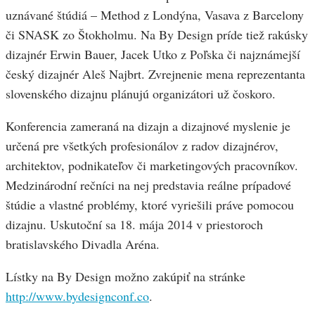
uznávané štúdiá – Method z Londýna, Vasava z Barcelony
či SNASK zo Štokholmu. Na By Design príde tiež rakúsky
dizajnér Erwin Bauer, Jacek Utko z Poľska či najznámejší
český dizajnér Aleš Najbrt. Zvrejnenie mena reprezentanta
slovenského dizajnu plánujú organizátori už čoskoro.
Konferencia zameraná na dizajn a dizajnové myslenie je
určená pre všetkých profesionálov z radov dizajnérov,
architektov, podnikateľov či marketingových pracovníkov.
Medzinárodní rečníci na nej predstavia reálne prípadové
štúdie a vlastné problémy, ktoré vyriešili práve pomocou
dizajnu. Uskutoční sa 18. mája 2014 v priestoroch
bratislavského Divadla Aréna.
Lístky na By Design možno zakúpiť na stránke
http://www.bydesignconf.co
.