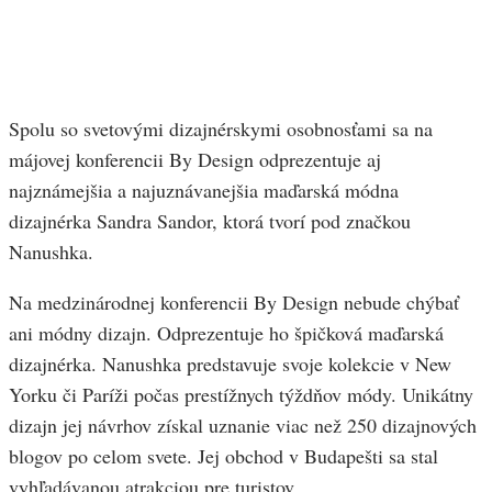
Spolu so svetovými dizajnérskymi osobnosťami sa na
májovej konferencii By Design odprezentuje aj
najznámejšia a najuznávanejšia maďarská módna
dizajnérka Sandra Sandor, ktorá tvorí pod značkou
Nanushka.
Na medzinárodnej konferencii By Design nebude chýbať
ani módny dizajn. Odprezentuje ho špičková maďarská
dizajnérka. Nanushka predstavuje svoje kolekcie v New
Yorku či Paríži počas prestížnych týždňov módy. Unikátny
dizajn jej návrhov získal uznanie viac než 250 dizajnových
blogov po celom svete. Jej obchod v Budapešti sa stal
vyhľadávanou atrakciou pre turistov.