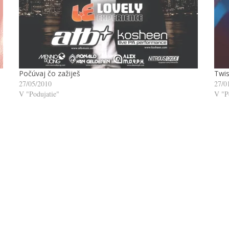
Počúvaj čo zažiješ
Twis
27/05/2010
27/0
V "Podujatie"
V "P