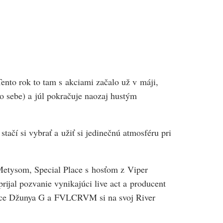
ento rok to tam s akciami začalo už v máji,
po sebe) a júl pokračuje naozaj hustým
tačí si vybrať a užiť si jedinečnú atmosféru pri
etysom, Special Place s hosťom z Viper
ijal pozvanie vynikajúci live act a producent
jice Džunya G a FVLCRVM si na svoj River