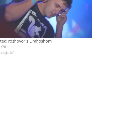
ted: rozhovor s Drahoshom
1/2011
odujatie"