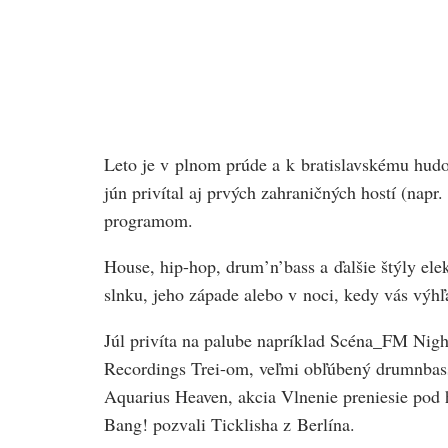
Leto je v plnom prúde a k bratislavskému hudo
jún privítal aj prvých zahraničných hostí (napr
programom.
House, hip-hop, drum’n’bass a ďalšie štýly elek
slnku, jeho západe alebo v noci, kedy vás výhľa
Júl privíta na palube napríklad Scéna_FM N
Recordings Trei-om, veľmi obľúbený drumnbasso
Aquarius Heaven, akcia Vlnenie preniesie po
Bang! pozvali Ticklisha z Berlína.