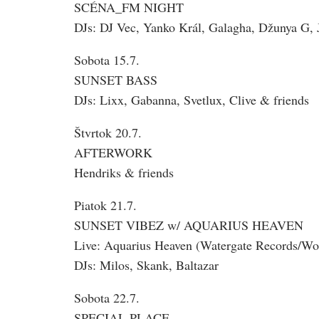
SCÉNA_FM NIGHT
DJs: DJ Vec, Yanko Král, Galagha, Džunya G,
Sobota 15.7.
SUNSET BASS
DJs: Lixx, Gabanna, Svetlux, Clive & friends
Štvrtok 20.7.
AFTERWORK
Hendriks & friends
Piatok 21.7.
SUNSET VIBEZ w/ AQUARIUS HEAVEN
Live: Aquarius Heaven (Watergate Records/Wo
DJs: Milos, Skank, Baltazar
Sobota 22.7.
SPECIAL PLACE