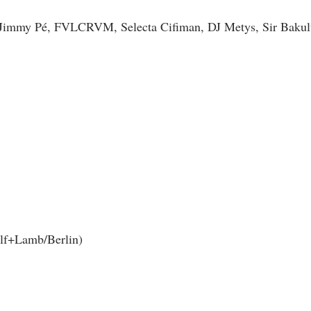
 Jimmy Pé, FVLCRVM, Selecta Cifiman, DJ Metys, Sir Bakulu
lf+Lamb/Berlin)