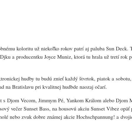
bnému koloritu už niekoľko rokov patrí aj paluba Sun Deck. T
. Djku a producentku Joyce Muniz, ktorá tu hrala už tretí rok 
tronickej hudby tu budú znieť každý štvrtok, piatok a sobotu, s
d na Bratislavu pri kvalitnej hudbde naozaj očarí.
ight s Djom Vecom, Jimmym Pé, Yankom Králom alebo Djom M
vý večer Sunset Bass, na housovú akciu Sunset Vibez opäť pr
d holé nebo zvuk dobre známej akcie Hochschpannung! a dvo