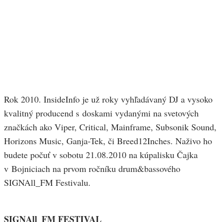
Rok 2010. InsideInfo je už roky vyhľadávaný DJ a vysoko
kvalitný producend s doskami vydanými na svetových
značkách ako Viper, Critical, Mainframe, Subsonik Sound,
Horizons Music, Ganja-Tek, či Breed12Inches. Naživo ho
budete počuť v sobotu 21.08.2010 na kúpalisku Čajka
v Bojniciach na prvom ročníku drum&bassového
SIGNAll_FM Festivalu.
SIGNAll_FM FESTIVAL