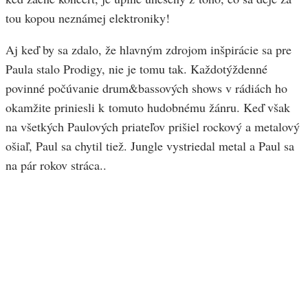
tou kopou neznámej elektroniky!
Aj keď by sa zdalo, že hlavným zdrojom inšpirácie sa pre
Paula stalo Prodigy, nie je tomu tak. Každotýždenné
povinné počúvanie drum&bassových shows v rádiách ho
okamžite priniesli k tomuto hudobnému žánru. Keď však
na všetkých Paulových priateľov prišiel rockový a metalový
ošiaľ, Paul sa chytil tiež. Jungle vystriedal metal a Paul sa
na pár rokov stráca..