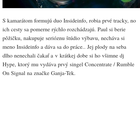
S kamarátom formujú duo Insideinfo, robia prvé tracky, no
ich cesty sa pomerne rýchlo rozchádzajú. Paul si berie
pôžičku, nakupuje serióznu štúdio výbavu, necháva si
meno Insideinfo a dáva sa do práce.. Jej plody na seba
dlho nenechali čakať a v krátkej dobe si ho všimne dj
Hype, ktorý mu vydáva prvý singel Concentrate / Rumble
On Signal na značke Ganja-Tek.