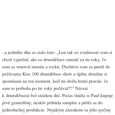
..a jedného dňa sa stalo toto: „Len tak zo zvedavosti som si
chcel vypočuť, ako sa drum&bass zmenil za tie roky, čo
som sa venoval metalu a rocku. Dychtivo som sa pustil do
počúvania Kiss 100 drum&bass show a úplne detailne si
spomínam na ten moment, keď mi došla krutá pravda: čo
som to preboha po tie roky počúval?!“ Návrat
k drum&bassu bol otázkou dní. Počas štúdia si Paul kupuje
prvé gramofóny, neskôr pribúda sampler a púšťa sa do
jednoduchej produkcie. Nejakým zázrakom sa jeho počiny