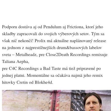
Podporu dostáva aj od Pendulum aj Frictiona, ktorí jeho
skladby zapracovali do svojich výberových setov. Tým sa
však nič nekončí! Prolix má aktuálne naplánovaný release
na jednom z najprestížnejších drum&bassových labelov
sveta – Metalheadz, pre Close2Death Recordings remixuje
Taliana Aepha,
pre C4C Recordings a Bad Taste má tiež pripravené po
jednej platni. Momentálne sa očakáva najmä jeho remix
hitovky Cretin od Blokhe4d.