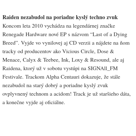
Raiden nezabudol na poriadne kyslý techno zvuk
Koncom leta 2010 vychádza na legendárnej značke
Renegade Hardware nové EP s názvom “Last of a Dying
Breed”. Vyjde vo vynilovej aj CD verzii a nájdete na ňom
tracky od producentov ako Vicious Circle, Dose &
Menace, Calyx & Teebee, Ink, Loxy & Resound, ale aj
Raidena, ktorý už v sobotu vystúpi na SIGNAll_FM
Festivale. Trackom Alpha Centauri dokazuje, že stále
nezabudol na starý dobrý a poriadne kyslý zvuk
ovplyvnený technom a acidom! Track je už staršieho dáta,
a konečne vyjde aj oficiálne.