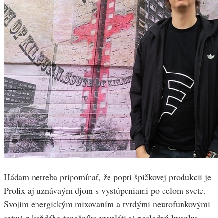
Hádam netreba pripomínať, že popri špičkovej produkcii je
Prolix aj uznávaým djom s vystúpeniami po celom svete.
Svojim energickým mixovaním a tvrdými neurofunkovými
setmi z každého tanečníka vymláti aj poslednú kvapku