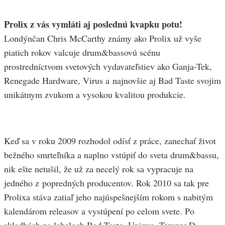
Prolix z vás vymláti aj poslednú kvapku potu!
Londýnčan Chris McCarthy známy ako Prolix už vyše
piatich rokov valcuje drum&bassovú scénu
prostredníctvom svetových vydavateľstiev ako Ganja-Tek,
Renegade Hardware, Virus a najnovšie aj Bad Taste svojim
unikátnym zvukom a vysokou kvalitou produkcie.
Keď sa v roku 2009 rozhodol odísť z práce, zanechať život
bežného smrteľníka a naplno vstúpiť do sveta drum&bassu,
nik ešte netušil, že už za necelý rok sa vypracuje na
jedného z popredných producentov. Rok 2010 sa tak pre
Prolixa stáva zatiaľ jeho najúspešnejším rokom s nabitým
kalendárom releasov a vystúpení po celom svete. Po