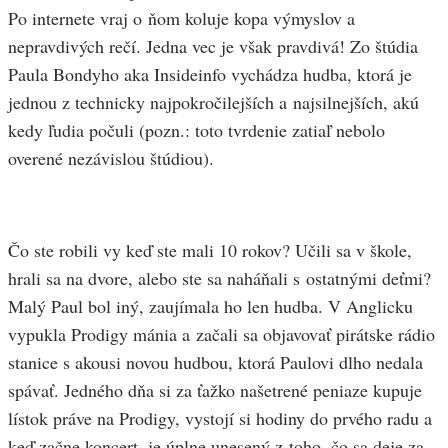
Po internete vraj o ňom koluje kopa výmyslov a
nepravdivých rečí. Jedna vec je však pravdivá! Zo štúdia
Paula Bondyho aka Insideinfo vychádza hudba, ktorá je
jednou z technicky najpokročilejších a najsilnejších, akú
kedy ľudia počuli (pozn.: toto tvrdenie zatiaľ nebolo
overené nezávislou štúdiou).
Čo ste robili vy keď ste mali 10 rokov? Učili sa v škole,
hrali sa na dvore, alebo ste sa naháňali s ostatnými deťmi?
Malý Paul bol iný, zaujímala ho len hudba. V Anglicku
vypukla Prodigy mánia a začali sa objavovať pirátske rádio
stanice s akousi novou hudbou, ktorá Paulovi dlho nedala
spávať. Jedného dňa si za ťažko našetrené peniaze kupuje
lístok práve na Prodigy, vystojí si hodiny do prvého radu a
keď začne koncert, je úplne unesený z toho, čo sa deje za