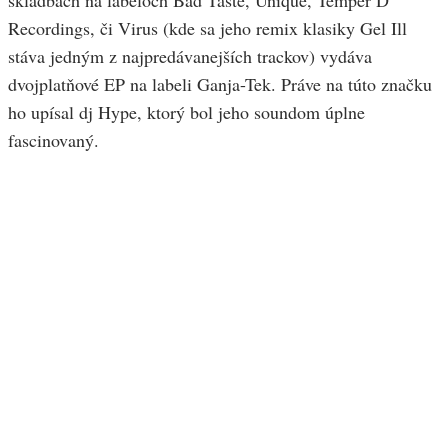
skladbách na labeloch Bad Taste, Unique, Temper D
Recordings, či Virus (kde sa jeho remix klasiky Gel Ill
stáva jedným z najpredávanejších trackov) vydáva
dvojplatňové EP na labeli Ganja-Tek. Práve na túto značku
ho upísal dj Hype, ktorý bol jeho soundom úplne
fascinovaný.