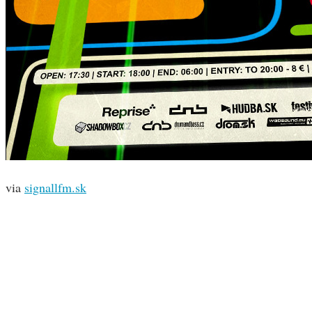
via
signallfm.sk